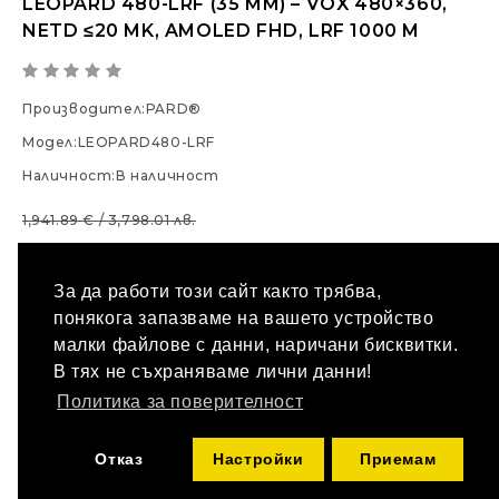
LEOPARD 480-LRF (35 MM) – VOX 480×360,
NETD ≤20 MK, AMOLED FHD, LRF 1000 M
Производител:
PARD®
Модел:
LEOPARD480-LRF
Наличност:
В наличност
1,941.89 € / 3,798.01 лв.
1,299.00 € / 2,540.62 лв.
Опции
За да работи този сайт както трябва,
понякога запазваме на вашето устройство
МОДЕЛ:
малки файлове с данни, наричани бисквитки.
--- Изберете ---
В тях не съхраняваме лични данни!
Политика за поверителност
КУПИ
Количество
Отказ
Настройки
Приемам
ДОБАВИ В ЛЮБИМИ
СРАВНИ ПРОДУКТ