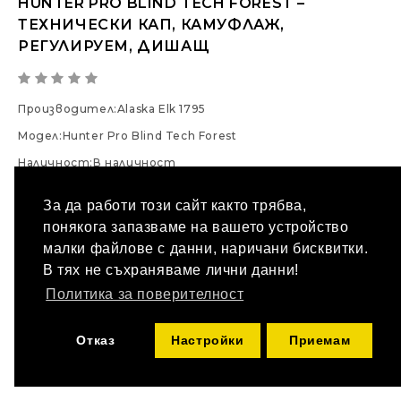
HUNTER PRO BLIND TECH FOREST –
ТЕХНИЧЕСКИ КАП, КАМУФЛАЖ,
РЕГУЛИРУЕМ, ДИШАЩ
Производител:
Alaska Elk 1795
Модел:
Hunter Pro Blind Tech Forest
Наличност:
В наличност
25.05 € / 48.99 лв.
За да работи този сайт както трябва,
понякога запазваме на вашето устройство
КУПИ
Количество
малки файлове с данни, наричани бисквитки.
В тях не съхраняваме лични данни!
Политика за поверителност
ДОБАВИ В ЛЮБИМИ
СРАВНИ ПРОДУКТ
Отказ
Настройки
Приемам