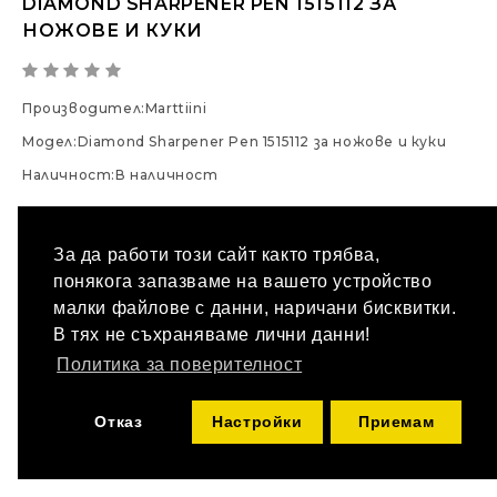
DIAMOND SHARPENER PEN 1515112 ЗА
НОЖОВЕ И КУКИ
Производител:
Marttiini
Модел:
Diamond Sharpener Pen 1515112 за ножове и куки
Наличност:
В наличност
20.00 € / 39.12 лв.
За да работи този сайт както трябва,
КУПИ
Количество
понякога запазваме на вашето устройство
малки файлове с данни, наричани бисквитки.
В тях не съхраняваме лични данни!
ДОБАВИ В ЛЮБИМИ
СРАВНИ ПРОДУКТ
Политика за поверителност
Отказ
Настройки
Приемам