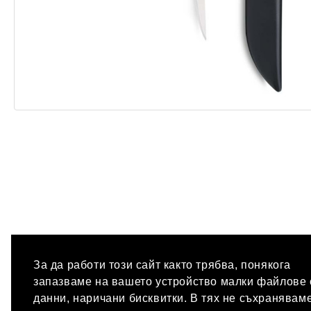
За да работи този сайт както трябва, понякога
запазваме на вашето устройство малки файлове 
данни, наричани бисквитки. В тях не съхранявам