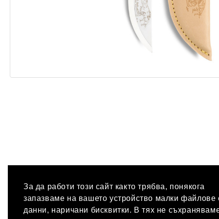
За да работи този сайт както трябва, понякога
запазваме на вашето устройство малки файлове 
данни, наричани бисквитки. В тях не съхранявам