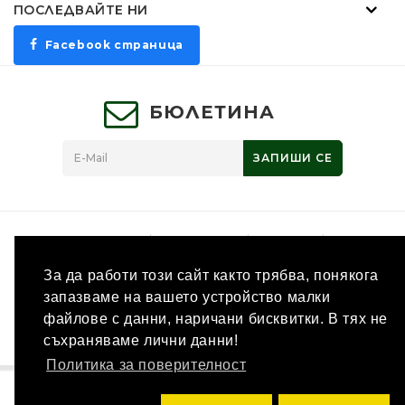
ПОСЛЕДВАЙТЕ НИ
Facebook страница
БЮЛЕТИНА
ЗАПИШИ СЕ
Промоции
Партньори
Ваучери
Производители
Връщане на стока
Карта на
За да работи този сайт както трябва, понякога
сайта
Свържете се с нас
запазваме на вашето устройство малки
Изработка на онлайн магазин
OpenCart България
файлове с данни, наричани бисквитки. В тях не
Магазин за лов и ловни аксесоари - MoskovHunt © 2026
съхраняваме лични данни!
Политика за поверителност