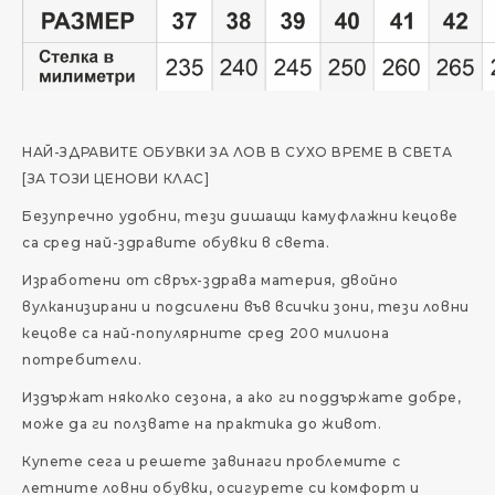
НАЙ-ЗДРАВИТЕ ОБУВКИ ЗА ЛОВ В СУХО ВРЕМЕ В СВЕТА
[ЗА ТОЗИ ЦЕНОВИ КЛАС]
Безупречно удобни, тези дишащи камуфлажни кецове
са сред най-здравите обувки в света.
Изработени от свръх-здрава материя, двойно
вулканизирани и подсилени във всички зони, тези ловни
кецове са най-популярните сред 200 милиона
потребители.
Издържат няколко сезона, a ако ги поддържате добре,
може да ги ползвате на практика до живот.
Купете сега и решете завинаги проблемите с
летните ловни обувки, осигурете си комфорт и