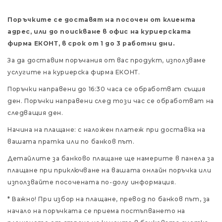
Поръчките се доставят на посочен от клиента
адрес, или до поискване в офис на куриерската
фирма ЕКОНТ, в срок от 1 до 3 работни дни.
За да доставим поръчания от вас продукт, използваме
услугите на куриерска фирма ЕКОНТ.
Поръчки направени до 16:30 часа се обработват същия
ден. Поръчки направени след този час се обработват на
следващия ден.
Начина на плащане: с наложен платеж при доставка на
вашата пратка или по банков път.
Детайлите за банково плащане ще намерите в панела за
плащане при приключване на вашата онлайн поръчка или
използвайте посочената по-долу информация.
* Важно! При избор на плащане, превод по банков път, за
начало на поръчката се приема постъпването на