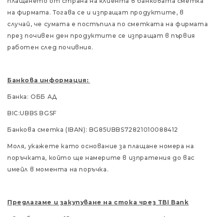
плащането от страна на клиента в банковата сметка
на фирмата. Тогава се и изпращат продуктите, в
случай, че сумата е постъпила по сметката на фирмата
през почивен ден продуктите се изпращат в първия
работен след почивния.
Банкова информация:
Банка: ОББ АД
BIC:UBBS BGSF
Банкова сметка (IBAN): BG85UBBS72821010088412
Mоля, укажете като основание за плащане номера на
поръчката, който ще намерите в изпратения до вас
имейл в момента на поръчка.
Предлагаме и закупуване на стока чрез TBI Bank