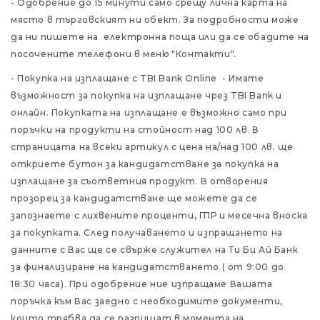
- Одобрение до 15 минути само срещу лична карта на
място в търговският ни обект. За подробности може
да ни пишете на електронна поща или да се обадите на
посочените телефони в меню "Контакти".
- Покупка на изплащане с TBI Bank Online - Имате
възможност за покупка на изплащане чрез TBI Bank и
онлайн. Покупката на изплащане е възможно само при
поръчки на продукти на стойност над 100 лв. В
страницата на всеки артикул с цена на/над 100 лв. ще
откриете бутон за кандидатстване за покупка на
изплащане за съответния продукт. В отворения
прозорец за кандидатстване ще можете да се
запознаете с лихвените проценти, ГПР и месечна вноска
за покупката. След получаването и изпращането на
данните с Вас ще се свърже служител на Ти Би Ай Банк
за финализиране на кандидатстването ( от 9:00 до
18:30 часа). При одобрение ние изпращаме Вашата
поръчка към Вас заедно с необходимите документи,
които трябва да се разпишат в момента на