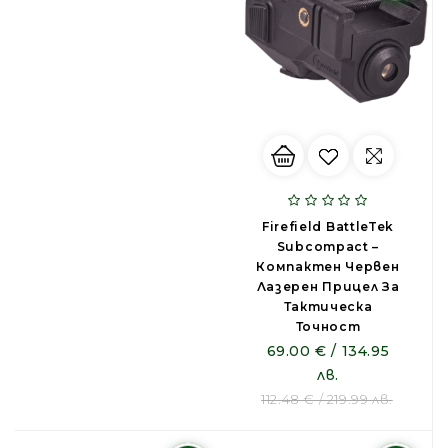
Firefield BattleTek
Subcompact –
Компактен Червен
Лазерен Прицел За
Тактическа
Точност
69.00 € / 134.95
лв.
112.48 € / 219.99 лв.