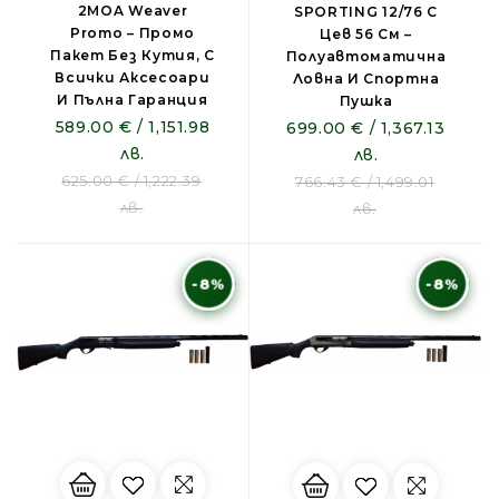
2MOA Weaver
SPORTING 12/76 С
Promo – Промо
Цев 56 См –
Пакет Без Кутия, С
Полуавтоматична
Всички Аксесоари
Ловна И Спортна
И Пълна Гаранция
Пушка
589.00 € / 1,151.98
699.00 € / 1,367.13
лв.
лв.
625.00 € / 1,222.39
766.43 € / 1,499.01
лв.
лв.
-8%
-8%