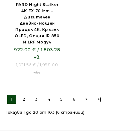
PARD Night Stalker
4K EX 70 Mm –
Дигитален
Дневно-Нощен
Прицел 4K, Кръгъл
OLED, Опция IR 850
И LRF Модул
922.00 € / 1,803.28
лв.
1,021.56 € / 1,998.00
лв.
1
2
3
4
5
6
>
>|
Показва 1 до 20 от 103 (6 страници)