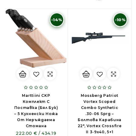
-14%
-10%
Marttiini CKP
Mossberg Patriot
Комплект С
Vortex Scoped
Поставка (бял Бук)
Combo Synthetic
– 5 Кухненски Ножа
.30-06 Sprg –
От Неръждаема
Болтова Карабина
Стомана
22", Vortex Crossfire
II 3-9x40, 5+1
222.00 € / 434.19