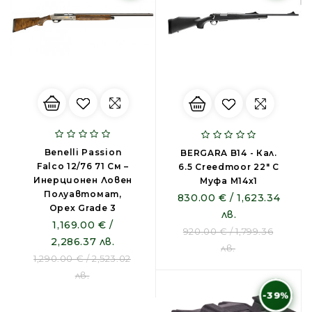
Benelli Passion
BERGARA B14 - Кал.
Falco 12/76 71 См –
6.5 Creedmoor 22″ С
Инерционен Ловен
Муфа М14х1
Полуавтомат,
830.00 € / 1,623.34
Орех Grade 3
лв.
1,169.00 € /
920.00 € / 1,799.36
2,286.37 лв.
лв.
1,290.00 € / 2,523.02
лв.
-39%