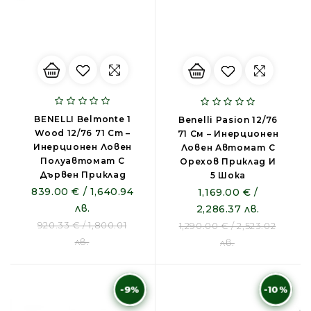
BENELLI Belmonte 1
Benelli Pasion 12/76
Wood 12/76 71 Cm –
71 См – Инерционен
Инерционен Ловен
Ловен Автомат С
Полуавтомат С
Орехов Приклад И
Дървен Приклад
5 Шока
839.00 € / 1,640.94
1,169.00 € /
лв.
2,286.37 лв.
920.33 € / 1,800.01
1,290.00 € / 2,523.02
лв.
лв.
-9%
-10%