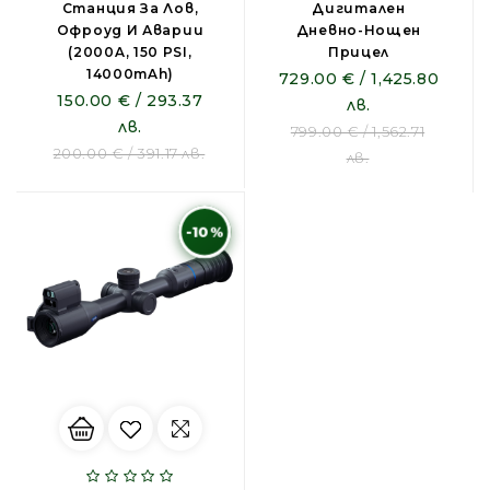
Станция За Лов,
Дигитален
Офроуд И Аварии
Дневно-Нощен
(2000A, 150 PSI,
Прицел
14000mAh)
729.00 € / 1,425.80
150.00 € / 293.37
лв.
лв.
799.00 € / 1,562.71
200.00 € / 391.17 лв.
лв.
-10%