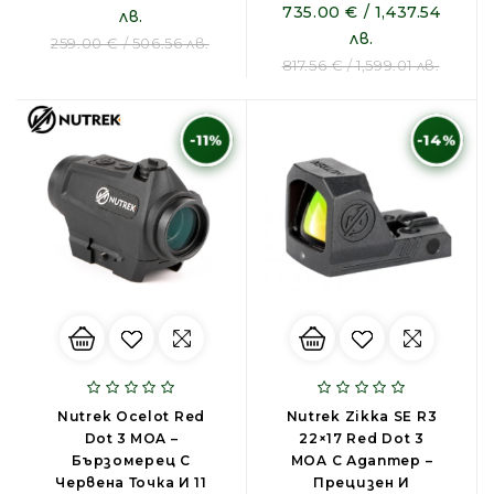
735.00 € / 1,437.54
лв.
лв.
259.00 € / 506.56 лв.
817.56 € / 1,599.01 лв.
-11%
-14%
Nutrek Ocelot Red
Nutrek Zikka SE R3
Dot 3 MOA –
22×17 Red Dot 3
Бързомерец С
MOA С Адаптер –
Червена Точка И 11
Прецизен И