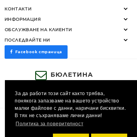
КОНТАКТИ
ИНФОРМАЦИЯ
ОБСЛУЖВАНЕ НА КЛИЕНТИ
ПОСЛЕДВАЙТЕ НИ
Facebook страница
БЮЛЕТИНА
ЗАПИШИ СЕ
За да работи този сайт както трябва,
понякога запазваме на вашето устройство
малки файлове с данни, наричани бисквитки.
В тях не съхраняваме лични данни!
Промоции
Партньори
Ваучери
Политика за поверителност
Производители
Връщане на стока
Карта на
сайта
Свържете се с нас