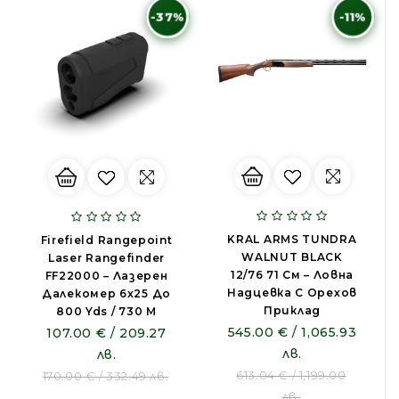
-37%
-11%
KRAL ARMS TUNDRA
Firefield Rangepoint
WALNUT BLACK
Laser Rangefinder
12/76 71 См – Ловна
FF22000 – Лазерен
Надцевка С Орехов
Далекомер 6x25 До
Приклад
800 Yds / 730 M
545.00 € / 1,065.93
107.00 € / 209.27
лв.
лв.
613.04 € / 1,199.00
170.00 € / 332.49 лв.
лв.