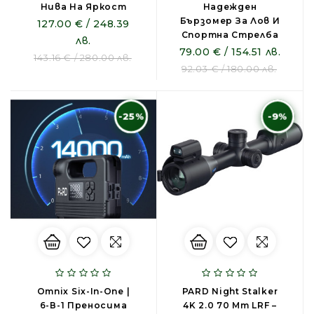
Нива На Яркост
Надежден
Бързомер За Лов И
127.00 € / 248.39
Спортна Стрелба
лв.
79.00 € / 154.51 лв.
143.16 € / 280.00 лв.
92.03 € / 180.00 лв.
-25%
-9%
Omnix Six-In-One |
PARD Night Stalker
6-В-1 Преносима
4K 2.0 70 Mm LRF –