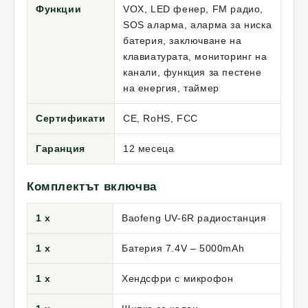
Функции
VOX, LED фенер, FM радио,
SOS аларма, аларма за ниска
батерия, заключване на
клавиатурата, мониторинг на
канали, функция за пестене
на енергия, таймер
Сертификати
CE, RoHS, FCC
Гаранция
12 месеца
Комплектът включва
1 x
Baofeng UV-6R радиостанция
1 x
Батерия 7.4V – 5000mAh
1 x
Хендсфри с микрофон