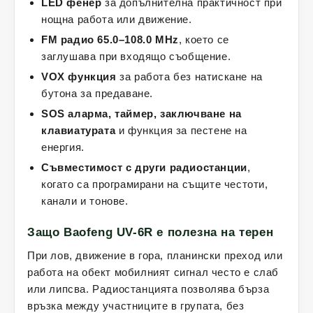
LED фенер
за допълнителна практичност при
нощна работа или движение.
FM радио 65.0–108.0 MHz
, което се
заглушава при входящо съобщение.
VOX функция
за работа без натискане на
бутона за предаване.
SOS аларма, таймер, заключване на
клавиатурата
и функция за пестене на
енергия.
Съвместимост с други радиостанции
,
когато са програмирани на същите честоти,
канали и тонове.
Защо Baofeng UV-6R е полезна на терен
При лов, движение в гора, планински преход или
работа на обект мобилният сигнал често е слаб
или липсва. Радиостанцията позволява бърза
връзка между участниците в групата, без