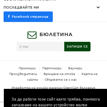
ПОСЛЕДВАЙТЕ НИ
Facebook страница
БЮЛЕТИНА
ЗАПИШИ СЕ
Промоции
Партньори
Ваучери
Производители
Връщане на стока
Карта на
сайта
Свържете се с нас
Изработка на онлайн магазин
OpenCart България
Магазин за лов и ловни аксесоари - MoskovHunt © 2026
За да работи този сайт както трябва, понякога
запазваме на вашето устройство малки