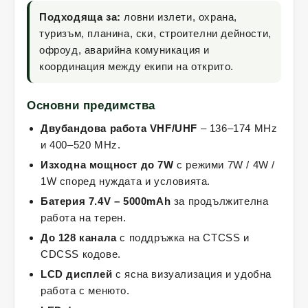
Подходяща за:
ловни излети, охрана,
туризъм, планина, ски, строителни дейности,
офроуд, аварийна комуникация и
координация между екипи на открито.
Основни предимства
Двубандова работа VHF/UHF
– 136–174 MHz
и 400–520 MHz.
Изходна мощност до 7W
с режими 7W / 4W /
1W според нуждата и условията.
Батерия 7.4V – 5000mAh
за продължителна
работа на терен.
До 128 канала
с поддръжка на CTCSS и
CDCSS кодове.
LCD дисплей
с ясна визуализация и удобна
работа с менюто.