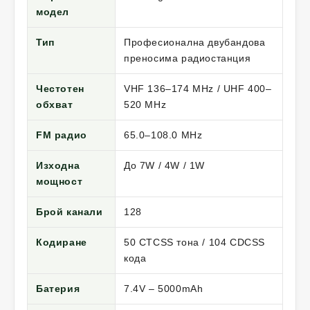
модел
Тип
Професионална двубандова
преносима радиостанция
Честотен
VHF 136–174 MHz / UHF 400–
обхват
520 MHz
FM радио
65.0–108.0 MHz
Изходна
До 7W / 4W / 1W
мощност
Брой канали
128
Кодиране
50 CTCSS тона / 104 CDCSS
кода
Батерия
7.4V – 5000mAh