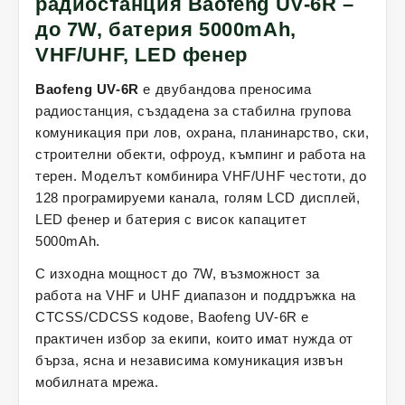
радиостанция Baofeng UV-6R –
до 7W, батерия 5000mAh,
VHF/UHF, LED фенер
Baofeng UV-6R
е двубандова преносима
радиостанция, създадена за стабилна групова
комуникация при лов, охрана, планинарство, ски,
строителни обекти, офроуд, къмпинг и работа на
терен. Моделът комбинира VHF/UHF честоти, до
128 програмируеми канала, голям LCD дисплей,
LED фенер и батерия с висок капацитет
5000mAh.
С изходна мощност до 7W, възможност за
работа на VHF и UHF диапазон и поддръжка на
CTCSS/CDCSS кодове, Baofeng UV-6R е
практичен избор за екипи, които имат нужда от
бърза, ясна и независима комуникация извън
мобилната мрежа.