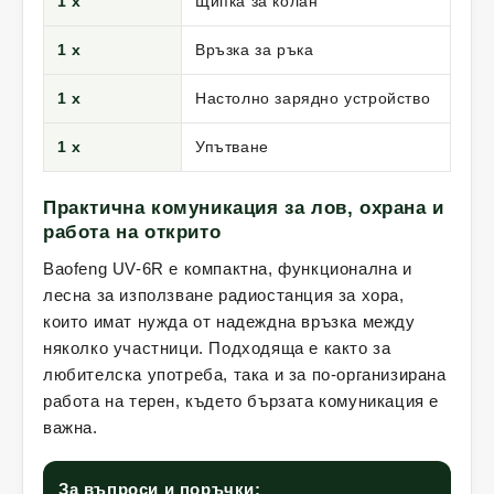
1 x
Щипка за колан
1 x
Връзка за ръка
1 x
Настолно зарядно устройство
1 x
Упътване
Практична комуникация за лов, охрана и
работа на открито
Baofeng UV-6R е компактна, функционална и
лесна за използване радиостанция за хора,
които имат нужда от надеждна връзка между
няколко участници. Подходяща е както за
любителска употреба, така и за по-организирана
работа на терен, където бързата комуникация е
важна.
За въпроси и поръчки: