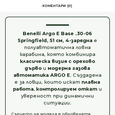
КОМЕНТАРИ (0)
Benelli Argo E Base .30-06
Springfield, 51 см, 4-зарядна
е
полуавтоматична ловна
карабина, която комбинира
класическа визия с орехово
дърво
и
модерна газова
автоматика ARGO E
. Създадена
е за ловци, които искат
плавна
работа
,
контролируем откат
и
увереност при динамични
ситуации.
Сърцето на модела е обновената