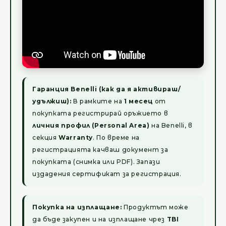
Гаранция Benelli (как да я активираш/
удължиш):
В рамките на
1 месец
от
покупката регистрирай оръжието в
личния профил (Personal Area)
на Benelli, в
секция
Warranty
. По време на
регистрацията качваш документ за
покупката (снимка или PDF). Запази
издадения сертификат за регистрация.
Покупка на изплащане:
Продуктът може
да бъде закупен и на изплащане чрез
TBI