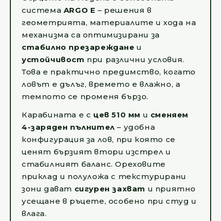
система
ARGO E
– решения в
геометрията, материалите и хода на
механизма са оптимизирани за
стабилно презареждане
и
устойчивост
при различни условия.
Това е практично предимство, когато
ловът е дълъг, времето е влажно, а
темпото се променя бързо.
Карабината е с
цев 510 мм
и
сменяем
4-заряден пълнител
– удобна
конфигурация за лов, при която се
ценят бързият втори изстрел и
стабилният баланс. Ореховите
приклад и полуложа с текстурирани
зони дават
сигурен захват
и приятно
усещане в ръцете, особено при студ и
влага.