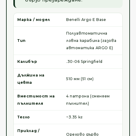
Марка / модел
Benelli Argo E Base
Полуавтоматична
Тип
ловна карабина (газова
автоматика ARGO E)
Калибър
.30-06 Springfield
Дължина на
510 мм (51 см)
цевта
Вместимост на
4 патрона (сменяем
пълнителя
пълнител)
Тегло
~3.35 кг
Приклад /
Орехово дърво