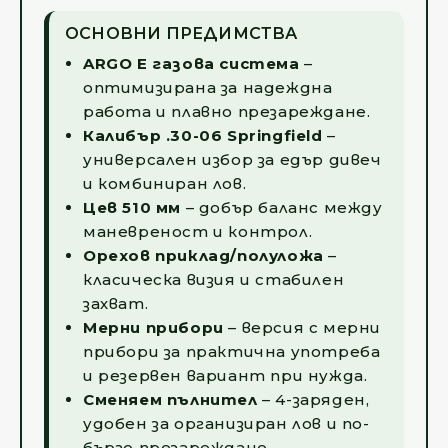
ОСНОВНИ ПРЕДИМСТВА
ARGO E газова система
–
оптимизирана за надеждна
работа и плавно презареждане.
Калибър .30-06 Springfield
–
универсален избор за едър дивеч
и комбиниран лов.
Цев 510 мм
– добър баланс между
маневреност и контрол.
Орехов приклад/полуложа
–
класическа визия и стабилен
захват.
Мерни прибори
– версия с мерни
прибори за практична употреба
и резервен вариант при нужда.
Сменяем пълнител
– 4-заряден,
удобен за организиран лов и по-
бързо презареждане.