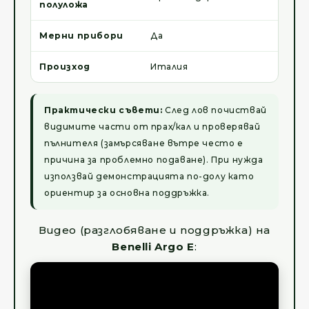
полуложа
Мерни прибори
Да
Произход
Италия
Практически съвети:
След лов почиствай
видимите части от прах/кал и проверявай
пълнителя (замърсяване вътре често е
причина за проблемно подаване). При нужда
използвай демонстрацията по-долу като
ориентир за основна поддръжка.
Видео (разглобяване и поддръжка) на
Benelli Argo E
: