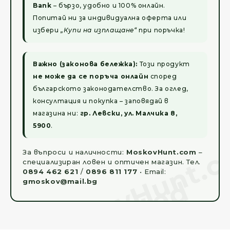
Bank
– бързо, удобно и 100% онлайн.
Попитай ни за индивидуална оферта или
избери
„Купи на изплащане“
при поръчка!
Важно (законова бележка):
Този продукт
не може да се поръча онлайн
според
българското законодателство. За оглед,
консултация и покупка – заповядай в
магазина ни:
гр. Левски, ул. Малчика 8,
5900
.
За въпроси и наличности:
MoskovHunt.com
–
специализиран ловен и оптичен магазин. Тел.
0894 462 621
/
0896 811 177
• Email:
gmoskov@mail.bg