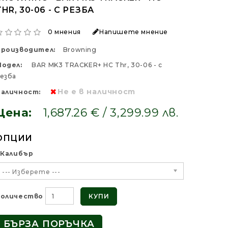
THR, 30-06 - С РЕЗБА
0 мнения
Напишете мнение
Производител:
Browning
одел:
BAR MK3 TRACKER+ HC Thr, 30-06 - с
езба
Не е в наличност
аличност:
Цена:
1,687.26 € / 3,299.99 лв.
ОПЦИИ
Калибър
--- Изберете ---
Количество
КУПИ
БЪРЗА ПОРЪЧКА