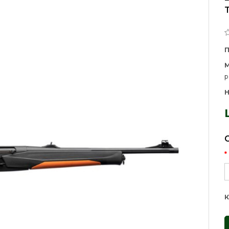
М
р
Н