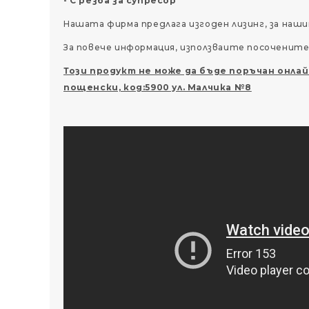
- С резба за супресор
Нашата фирма предлага изгоден лизинг, за наш
За повече информация, използваите посоченит
Този продукт не може да бъде поръчан онлай
пощенски, код:5900 ул. Малчика №8