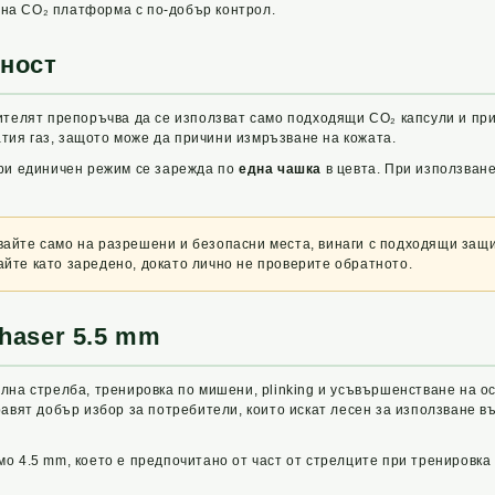
ктна CO₂ платформа с по-добър контрол.
сност
ителят препоръчва да се използват само подходящи CO₂ капсули и при
атия газ, защото може да причини измръзване на кожата.
При единичен режим се зарежда по
една чашка
в цевта. При използване
звайте само на разрешени и безопасни места, винаги с подходящи защ
айте като заредено, докато лично не проверите обратното.
haser 5.5 mm
лна стрелба, тренировка по мишени, plinking и усъвършенстване на о
равят добър избор за потребители, които искат лесен за използване в
о 4.5 mm, което е предпочитано от част от стрелците при тренировка