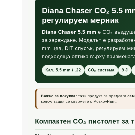
Diana Chaser CO₂ 5.5 m
регулируем мерник
Diana Chaser 5.5 mm
е CO₂ въздушен
за зареждане. Моделът е разработе
mm цев, DIT спусък, регулируем ми
подходяща оптика върху призмената
Кал. 5.5 mm / .22
CO₂ система
9 J
Важно за покупка:
този продукт се предлага
сам
консултация се свържете с MoskovHunt.
Компактен CO₂ пистолет за 