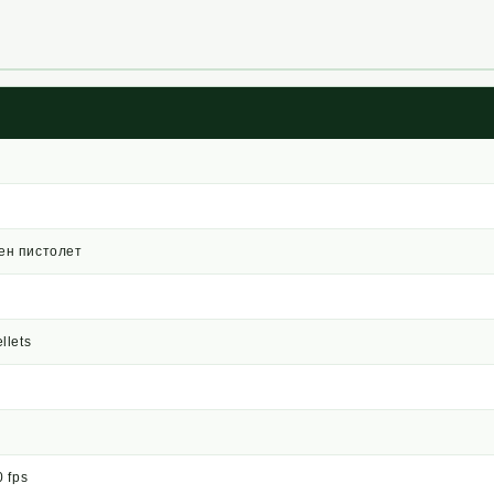
ен пистолет
llets
0 fps