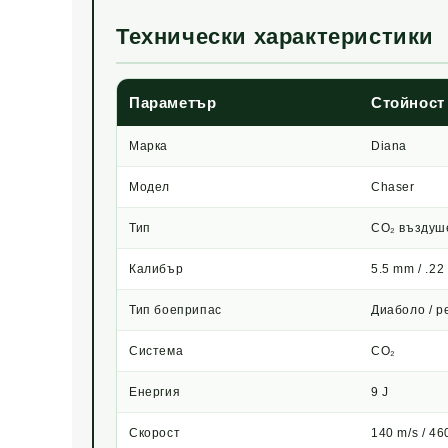
Технически характеристики
Параметър
Стойност
Марка
Diana
Модел
Chaser
Тип
CO₂ въздуш
Калибър
5.5 mm / .22
Тип боеприпас
Диаболо / pe
Система
CO₂
Енергия
9 J
Скорост
140 m/s / 46