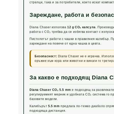
стрелци, така и за потребители, които искат компа
Зареждане, работа и безопа
Diana Chaser използва
12 g CO₂ капсула
. Производ
работа с CO₂ трябва да се избягва контакт с изпусн
Пистолетът работи с чашки в правилния калибър. 
зареждане на повече от една чашка в цевта.
Безопасност:
Diana Chaser не е играчка. Изпол
оръжие към хора или животни и винаги го третир
За какво е подходящ Diana C
Diana Chaser CO₂ 5.5 mm
е подходящ за развлекате
регулируемият мерник и удобната CO₂ система го п
базовите модели.
Калибърът
5.5 mm
предлага по-тежко диаболо спрям
подходяща дистанция.