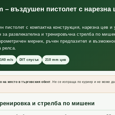
m – въздушен пистолет с нарезна ц
 пистолет с компактна конструкция, нарезна цев и у
н за развлекателна и тренировъчна стрелба по мише
крометричен мерник, ръчен предпазител и възможно
 релса.
140 m/s
DIT спусък
210 mm цев
о на място в търговския обект
. Не се изпраща по куриер и не може д
тренировка и стрелба по мишени