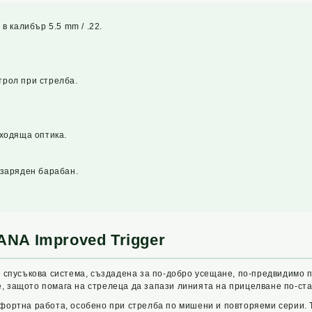
 калибър 5.5 mm / .22.
нтрол при стрелба.
ходяща оптика.
заряден барабан.
ANA Improved Trigger
 е спусъкова система, създадена за по-добро усещане, по-предвидимо 
, защото помага на стрелеца да запази линията на прицелване по-ста
мфортна работа, особено при стрелба по мишени и повторяеми серии.