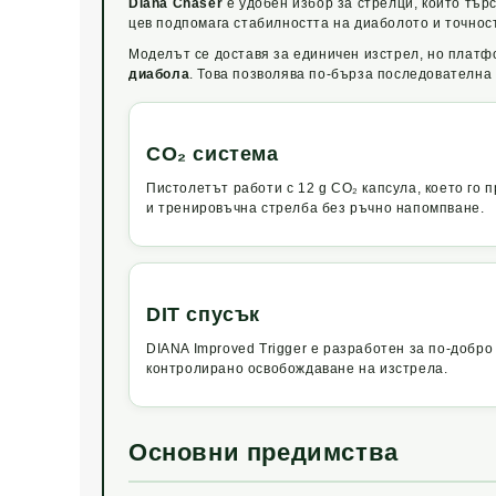
Diana Chaser
е удобен избор за стрелци, които тър
цев подпомага стабилността на диаболото и точнос
Моделът се доставя за единичен изстрел, но платф
диабола
. Това позволява по-бърза последователна
CO₂ система
Пистолетът работи с 12 g CO₂ капсула, което го 
и тренировъчна стрелба без ръчно напомпване.
DIT спусък
DIANA Improved Trigger е разработен за по-добро
контролирано освобождаване на изстрела.
Основни предимства