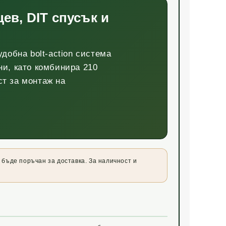
ев, DIT спусък и
добна bolt-action система
ни, като комбинира 210
ст за монтаж на
а бъде поръчан за доставка. За наличност и