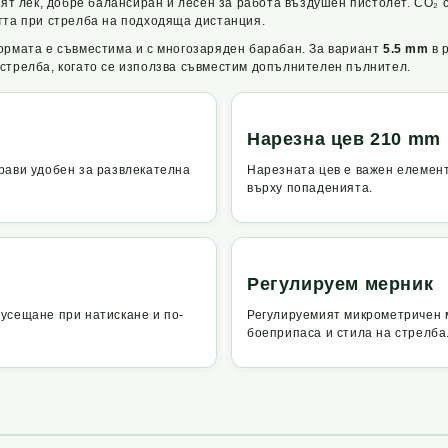
сят лек, добре балансиран и лесен за работа въздушен пистолет. CO₂ 
тта при стрелба на подходяща дистанция.
ормата е съвместима и с многозаряден барабан. За вариант
5.5 mm
в 
 стрелба, когато се използва съвместим допълнителен пълнител.
Нарезна цев 210 mm
прави удобен за развлекателна
Нарезната цев е важен елемент
върху попаденията.
Регулируем мерник
 усещане при натискане и по-
Регулируемият микрометричен 
боеприпаса и стила на стрелба