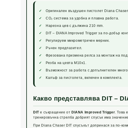
Оригинален въздушен пистолет Diana Chaser в
CO₂ система за удобна и плавна работа.
Нарезна цев с дължина 210 mm.
DIT – DIANA Improved Trigger за по-добър ко
Регулируем микрометричен мерник.
Ръчен предпазител.
Фрезована призмена релса за монтаж на под
Резба на цевта M10x1.
Възможност за работа с допълнителен много
Калъф за пистолета, включен в комплекта.
Какво представлява DIT – DI
DIT
е съкращение от
DIANA Improved Trigger
. Това
тренировъчна стрелба добрият спусък има значение
При Diana Chaser DIT спусъкът допринася за по-ко