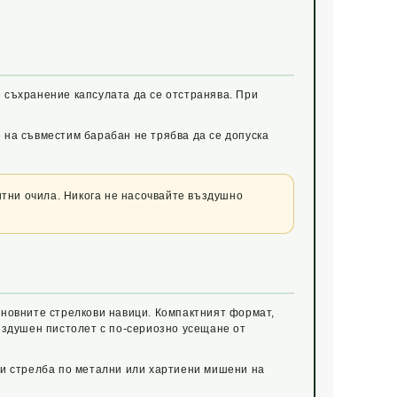
 съхранение капсулата да се отстранява. При
 на съвместим барабан не трябва да се допуска
итни очила. Никога не насочвайте въздушно
сновните стрелкови навици. Компактният формат,
ъздушен пистолет с по-сериозно усещане от
 и стрелба по метални или хартиени мишени на