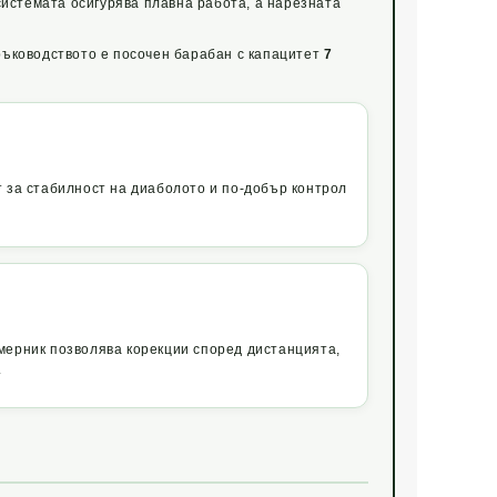
системата осигурява плавна работа, а нарезната
ръководството е посочен барабан с капацитет
7
 за стабилност на диаболото и по-добър контрол
мерник позволява корекции според дистанцията,
.