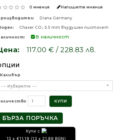
0 мнения
Напишете мнение
Производител:
Diana Germany
одел:
Chaser CO₂ 5.5 mm въздушен пистолет
В наличност
аличност:
Цена:
117.00 € / 228.83 лв.
ОПЦИИ
Калибър
--- Изберете ---
Количество
КУПИ
БЪРЗА ПОРЪЧКА
Купи с
13 x €11.19 (13 x 21.89 BGN)