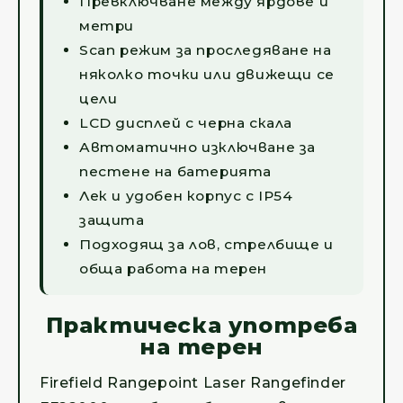
Превключване между ярдове и
метри
Scan режим за проследяване на
няколко точки или движещи се
цели
LCD дисплей с черна скала
Автоматично изключване за
пестене на батерията
Лек и удобен корпус с IP54
защита
Подходящ за лов, стрелбище и
обща работа на терен
Практическа употреба
на терен
Firefield Rangepoint Laser Rangefinder