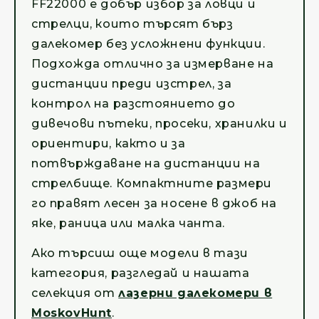
FF22000 е добър избор за ловци и
стрелци, които търсят бърз
далекомер без усложнени функции.
Подхожда отлично за измерване на
дистанции преди изстрел, за
контрол на разстоянието до
дивечови пътеки, просеки, хранилки и
ориентири, както и за
потвърждаване на дистанции на
стрелбище. Компактните размери
го правят лесен за носене в джоб на
яке, раница или малка чанта.
Ако търсиш още модели в тази
категория, разгледай и нашата
селекция от
лазерни далекомери в
MoskovHunt
.