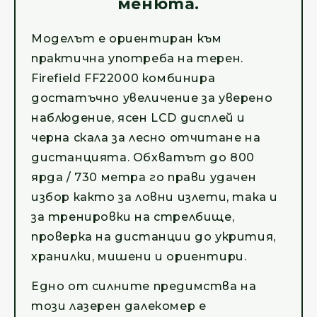
менюта.
Моделът е ориентиран към
практична употреба на терен.
Firefield FF22000 комбинира
достатъчно увеличение за уверено
наблюдение, ясен LCD дисплей и
черна скала за лесно отчитане на
дистанцията. Обхватът до 800
ярда / 730 метра го прави удачен
избор както за ловни излети, така и
за тренировки на стрелбище,
проверка на дистанции до укрития,
хранилки, мишени и ориентири.
Едно от силните предимства на
този лазерен далекомер е