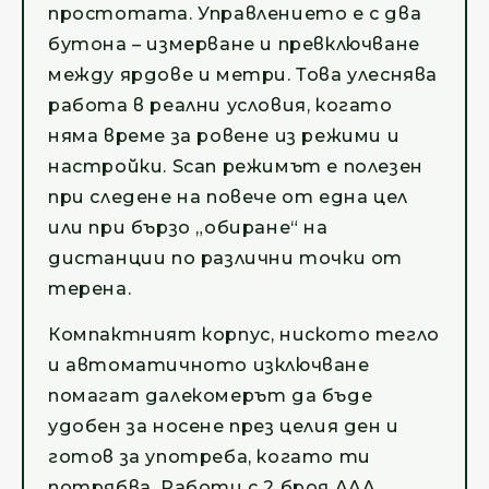
простотата. Управлението е с два
бутона – измерване и превключване
между ярдове и метри. Това улеснява
работа в реални условия, когато
няма време за ровене из режими и
настройки. Scan режимът е полезен
при следене на повече от една цел
или при бързо „обиране“ на
дистанции по различни точки от
терена.
Компактният корпус, ниското тегло
и автоматичното изключване
помагат далекомерът да бъде
удобен за носене през целия ден и
готов за употреба, когато ти
потрябва. Работи с 2 броя AAA