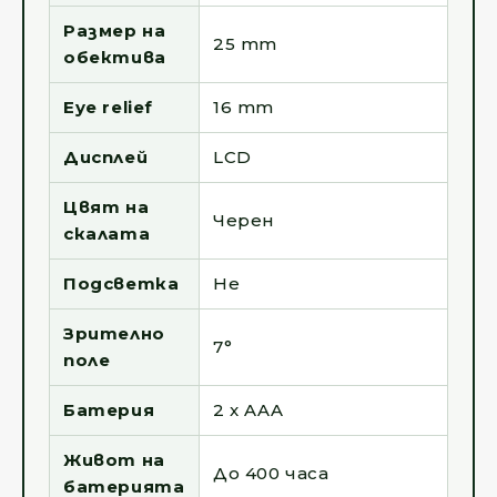
Размер на
25 mm
обектива
Eye relief
16 mm
Дисплей
LCD
Цвят на
Черен
скалата
Подсветка
Не
Зрително
7°
поле
Батерия
2 x AAA
Живот на
До 400 часа
батерията