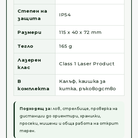
Степен на
IP54
защита
Размери
115 x 40 x 72 mm
Тегло
165 g
Лазерен
Class 1 Laser Product
клас
В
Калъф, каишка за
комплекта
китка, ръководство
Подходящ за:
лов, стрелбище, проверка на
дистанции до ориентири, хранилки,
просеки, мишени и обща работа на открит
терен.