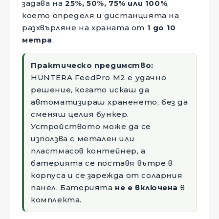
задава на
25%, 50%, 75% или 100%
,
което определя и дистанцията на
разхвърляне на храната от
1 до 10
метра
.
Практическо предимство:
HUNTERA FeedPro M2 е удачно
решение, когато искаш да
автоматизираш храненето, без да
сменяш целия бункер.
Устройството може да се
използва с метален или
пластмасов контейнер, а
батерията се поставя вътре в
корпуса и се зарежда от соларния
панел. Батерията
не е включена
в
комплекта.