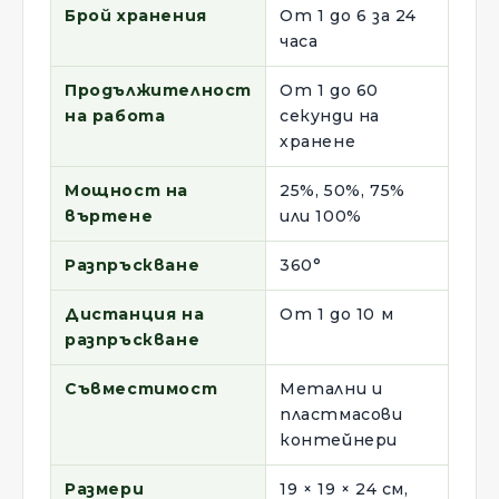
Брой хранения
От 1 до 6 за 24
часа
Продължителност
От 1 до 60
на работа
секунди на
хранене
Мощност на
25%, 50%, 75%
въртене
или 100%
Разпръскване
360°
Дистанция на
От 1 до 10 м
разпръскване
Съвместимост
Метални и
пластмасови
контейнери
Размери
19 × 19 × 24 см,