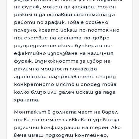
на фураж, можеш да зададеш точен
режим и да оставиш системата да
работи по график. Това е особено
полезно, когато искаш по-постоянно
присъствие на храната, по-добро
разпределение около бункера и по-
ефективно използване на наличния
фураж. Възможността за избор на
различна мощност помага да
адаптираш разпръскването според
конкретното място и според това
колко близо или далеч искаш да пада
храната.
Монтажът в долната част на варел
прави системата гъвкава и удобна за
различни конфигурации на терен. Ако
вече имаш подходящ контейнер,