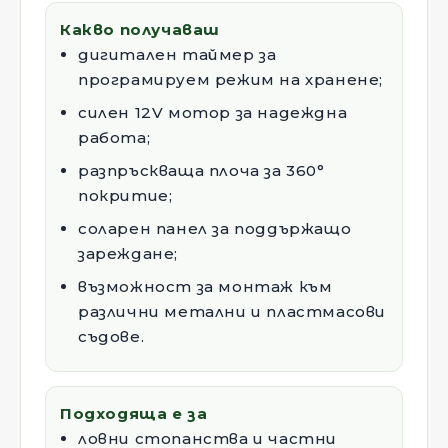
Какво получаваш
дигитален таймер за
програмируем режим на хранене;
силен 12V мотор за надеждна
работа;
разпръскваща плоча за 360°
покритие;
соларен панел за поддържащо
зареждане;
възможност за монтаж към
различни метални и пластмасови
съдове.
Подходяща е за
ловни стопанства и частни