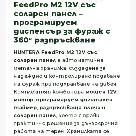
FeedPro M2 12V със
соларен панел –
програмируем
диспенсър за фураж с
360° разпръскване
HUNTERA FeedPro M2 12V със
соларен панел
е автоматична
метална хранилка, създадена за
надеждно и контролирано подаване
на фураж при подхранване на дивеч.
Комплектът комбинира
мощен 12V
мотор
,
програмируем дигитален
таймер
,
разпръскваща плоча
и
соларен панел
, което я прави
практично решение за дългосрочна
работа на терен. Хранилката се