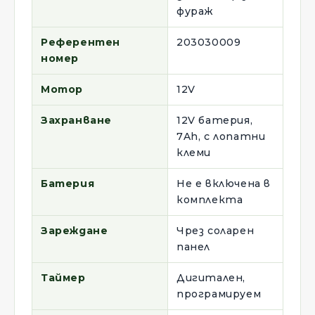
фураж
Референтен
203030009
номер
Мотор
12V
Захранване
12V батерия,
7Ah, с лопатни
клеми
Батерия
Не е включена в
комплекта
Зареждане
Чрез соларен
панел
Таймер
Дигитален,
програмируем