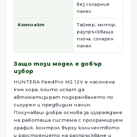
без соларния
панел
Комплект
Таймер, мотор,
разпръскваща
плоча, соларен
панел
Защо този модел е добър
избор
HUNTERA FeedPro M2 12V е насочена
към хора, които искат да
автоматизират подхранването по
сигурен и предвидим начин.
Получаваш добра основа за изграждане
на работеща система с програмируем
график, контрол върху количеството
и разстоянието на разпръскване и