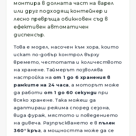
монтира в долната част на варел
или друг подходящ контейнер и
лесно превръща обикновен съд в
ефективен автоматичен
диспенсър.
Това е модел, насочен към хора, които
искат по-добър контрол върху
времето, честотата и количеството
на хранене. Таймерът позволява
настройка на
от 1 до 6 хранения в
рамките на 24 часа
, а моторът може
да работи
от 1 до 60 секунди
при
всяко хранене. Така можеш да
адаптираш режима според сезона,
вида фураж, мястото и поведението
на дивеча. Разпръскването е в
пълен
360° кръг
, а мощността може да се