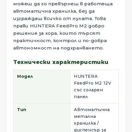
можеш да го превърнеш в работеща
автоматична хранилка, без да
изграждаш всичко от нулата. Това
прави HUNTERA FeedPro M2 добро
решение за хора, които търсят
практичност, контрол и по-добра
автономност на подхранването.
Технически характеристики
Модел
HUNTERA
FeedPro M2 12V
със соларен
панел
Тип
Автоматична
метална
хранилка /
диспенсър за