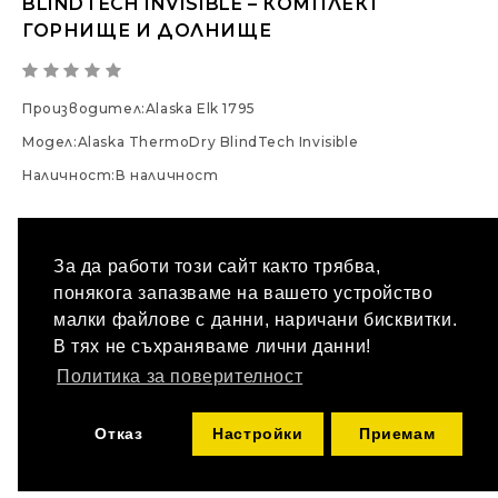
BLINDTECH INVISIBLE – КОМПЛЕКТ
ГОРНИЩЕ И ДОЛНИЩЕ
Производител:
Alaska Elk 1795
Модел:
Alaska ThermoDry BlindTech Invisible
Наличност:
В наличност
84.36 € / 164.99 лв.
Опции
За да работи този сайт както трябва,
понякога запазваме на вашето устройство
ИЗБЕРИ РАЗМЕР
малки файлове с данни, наричани бисквитки.
--- Изберете ---
В тях не съхраняваме лични данни!
Политика за поверителност
КУПИ
Количество
Отказ
Настройки
Приемам
ДОБАВИ В ЛЮБИМИ
СРАВНИ ПРОДУКТ