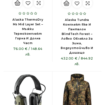
Alaska ThermoDry
Alaska Tundra
Ms Mid Layer Set –
Комплект Яке И
Мъжки
Панталон
Термокомплект
BlindTech Forest –
Горна И Долна
Ловно Облекло За
Част
Зима,
Водоустойчиво И
76.00 € / 148.64
Дишащо
лв.
432.00 € / 844.92
лв.