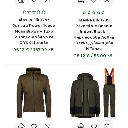
Alaska Elk 1795
Alaska Elk 1795
Juneau Powerfleece
Reversible Beanie
Moss Brown – Тихо
Brown/Black –
И Топло Ловно Яке
Мериносова Ловна
С YKK Ципове
Шапка, Двулицева
И Топла
96.12 € / 187.99 лв.
28.12 € / 55.00 лв.