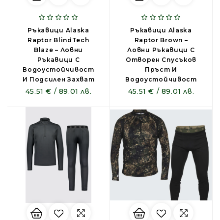
Ръкавици Alaska
Ръкавици Alaska
Raptor BlindTech
Raptor Brown –
Blaze – Ловни
Ловни Ръкавици С
Ръкавици С
Отворен Спусъков
Водоустойчивост
Пръст И
И Подсилен Захват
Водоустойчивост
45.51 € / 89.01 лв.
45.51 € / 89.01 лв.