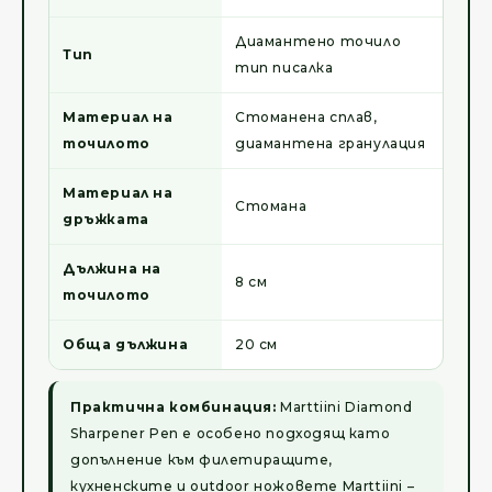
Диамантено точило
Тип
тип писалка
Материал на
Стоманена сплав,
точилото
диамантена гранулация
Материал на
Стомана
дръжката
Дължина на
8 см
точилото
Обща дължина
20 см
Практична комбинация:
Marttiini Diamond
Sharpener Pen е особено подходящ като
допълнение към филетиращите,
кухненските и outdoor ножовете Marttiini –