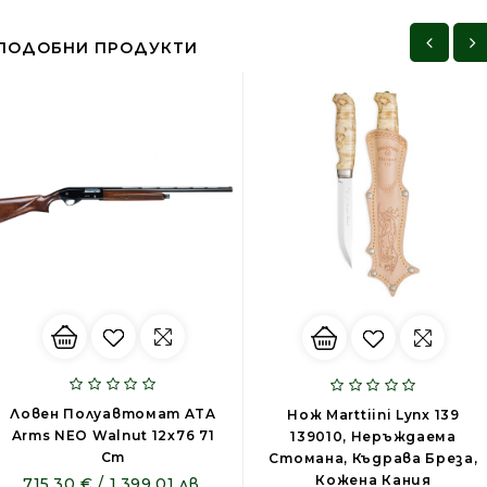
ПОДОБНИ ПРОДУКТИ
Ловен Полуавтомат ATA
Нож Marttiini Lynx 139
Arms NEO Walnut 12x76 71
139010, Неръждаема
Cm
Стомана, Къдрава Бреза,
Кожена Кания
715.30 € / 1,399.01 лв.