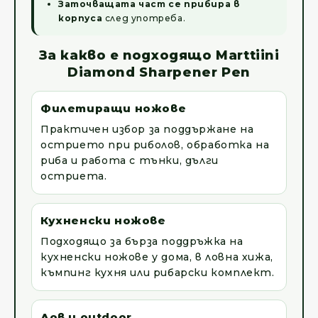
Заточващата част се прибира в
корпуса
след употреба.
За какво е подходящо Marttiini
Diamond Sharpener Pen
Филетиращи ножове
Практичен избор за поддържане на
острието при риболов, обработка на
риба и работа с тънки, дълги
остриета.
Кухненски ножове
Подходящо за бърза поддръжка на
кухненски ножове у дома, в ловна хижа,
къмпинг кухня или рибарски комплект.
Лов и outdoor