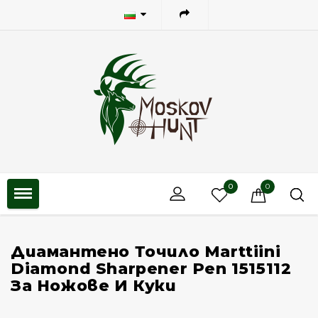
0
0
Диамантено Точило Marttiini
Diamond Sharpener Pen 1515112
За Ножове И Куки