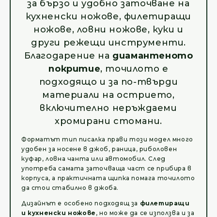
за бързо и удобно заточване на
кухненски ножове, филетиращи
ножове, ловни ножове, куки и
други режещи инструменти.
Благодарение на
диамантеното
покритие
, точилото е
подходящо и за по-твърди
материали на острието,
включително неръждаеми
хромирани стомани.
Форматът тип писалка прави този модел много
удобен за носене в джоб, раница, риболовен
куфар, ловна чанта или автомобил. След
употреба самата заточваща част се прибира в
корпуса, а практичната щипка помага точилото
да стои стабилно в джоба.
Дизайнът е особено подходящ за
филетиращи
и кухненски ножове
, но може да се използва и за