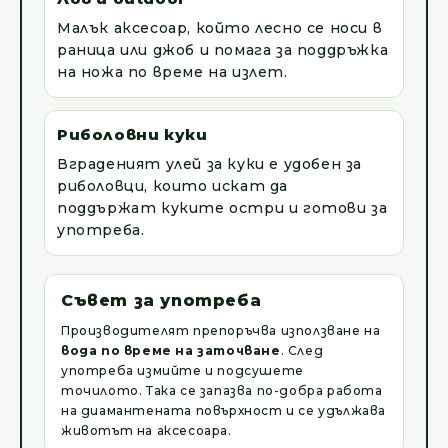
Малък аксесоар, който лесно се носи в
раница или джоб и помага за поддръжка
на ножа по време на излет.
Риболовни куки
Вграденият улей за куки е удобен за
риболовци, които искат да
поддържат куките остри и готови за
употреба.
Съвет за употреба
Производителят препоръчва използване на
вода по време на заточване
. След
употреба измийте и подсушете
точилото. Така се запазва по-добра работа
на диамантената повърхност и се удължава
животът на аксесоара.