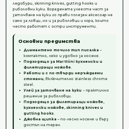
ледобури, skinning knives, gutting hooks и
риболовни куки. Вградената улееста част за
заточване на куки го прави полезен аксесоар не
само за ловци, но и за риболовци и хора, които
често работят с остри инструменти.
Основни предимства
Диамантено точило тип писалка
–
компактно, леко и удобно за носене.
Подходящо за Marttiini кухненски и
филетиращи ножове
.
Работи и с по-твърди неръждаеми
стомани
, включително stainless chrome
steel.
Улей за заточване на куки
– практично
решение за риболовци.
Подходящо за филетиращи ножове,
кухненски ножове, skinning knives и
gutting hooks
.
Джобна щипка
– по-лесно носене и бърз
достъп на терен.