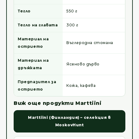
Тегло
550 г
Тегло на главата
300 г
Материал на
Въглеродна стомана
острието
Материал на
Ясеново дърво
дръжката
Предпазител за
Кожа, кафява
острието
Виж още продукти Marttiini
Marttiini (Финландия) – селекция в
MoskovHunt