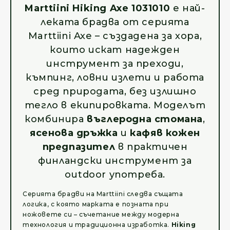
Marttiini Hiking Axe 1031010
е най-
леката брадва от серията
Marttiini Axe – създадена за хора,
които искат надежден
инструмент за преходи,
къмпинг, ловни излети и работа
сред природата, без излишно
тегло в екипировката. Моделът
комбинира
въглеродна стомана
,
ясенова дръжка
и
кафяв кожен
предпазител
в практичен
финландски инструмент за
outdoor употреба.
Серията брадви на Marttiini следва същата
логика, с която марката е позната при
ножовете си – съчетание между модерна
технология и традиционна изработка.
Hiking