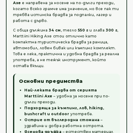
Axe
е направена за носене на по-дълги преходи,
когато всяко грамче има значение, но все пак ти
трябва истинска брадва за подпалки, лагер и
работа с дърво.
С обща дължина
34 см
, тегло
550 г
и глава
300 г
,
Marttiini Hiking Axe стои отлично като
компактна туристическа брадва за раница,
автомобил, ловен бивак или къмпинг комплект.
Това е лека, практична и удобна брадва за реална
употреба, а не тежък инструмент, който
остава вкъщи.
Основни предимства
Най-леката брадва от серията
Marttiini Axe
– удобна за носене при по-
дълги преходи.
Подходяща за къмпинг, лов, hiking,
bushcraft и outdoor
употреба.
Острие от въглеродна стомана
–
здравина и добра работна острота.
Ясенова дръжка
– естествен материал