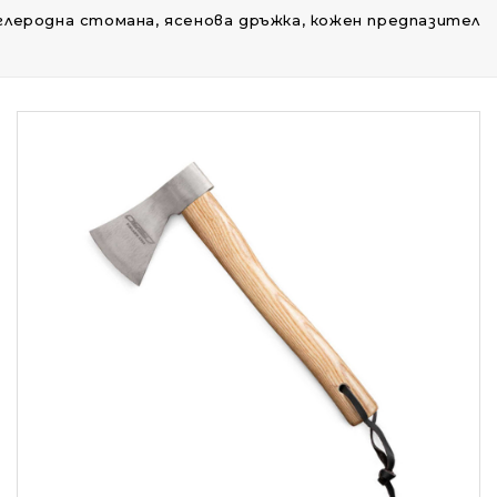
 въглеродна стомана, ясенова дръжка, кожен предпазител