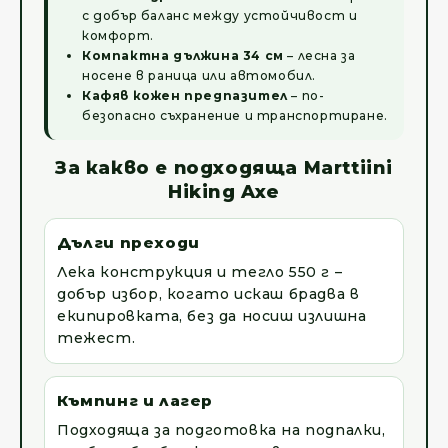
с добър баланс между устойчивост и
комфорт.
Компактна дължина 34 см
– лесна за
носене в раница или автомобил.
Кафяв кожен предпазител
– по-
безопасно съхранение и транспортиране.
За какво е подходяща Marttiini
Hiking Axe
Дълги преходи
Лека конструкция и тегло 550 г –
добър избор, когато искаш брадва в
екипировката, без да носиш излишна
тежест.
Къмпинг и лагер
Подходяща за подготовка на подпалки,