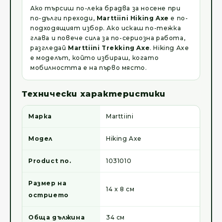
Ако търсиш по-лека брадва за носене при
по-дълги преходи,
Marttiini Hiking Axe
е по-
подходящият избор. Ако искаш по-тежка
глава и повече сила за по-сериозна работа,
разгледай
Marttiini Trekking Axe
. Hiking Axe
е моделът, който избираш, когато
мобилността е на първо място.
Технически характеристики
Марка
Marttiini
Модел
Hiking Axe
Product no.
1031010
Размер на
14 x 8 см
острието
Обща дължина
34 см