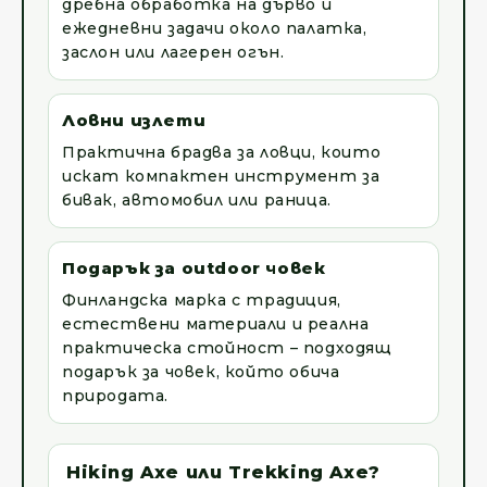
дребна обработка на дърво и
ежедневни задачи около палатка,
заслон или лагерен огън.
Ловни излети
Практична брадва за ловци, които
искат компактен инструмент за
бивак, автомобил или раница.
Подарък за outdoor човек
Финландска марка с традиция,
естествени материали и реална
практическа стойност – подходящ
подарък за човек, който обича
природата.
Hiking Axe или Trekking Axe?