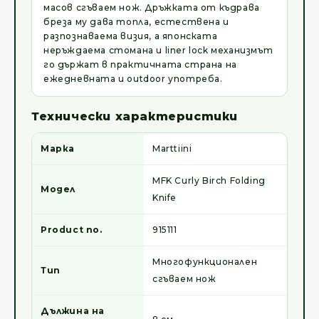
масов сгъваем нож. Дръжката от къдрава
бреза му дава топла, естествена и
разпознаваема визия, а японската
неръждаема стомана и liner lock механизмът
го държат в практичната страна на
ежедневната и outdoor употреба.
Технически характеристики
Марка
Marttiini
MFK Curly Birch Folding
Модел
Knife
Product no.
915111
Многофункционален
Тип
сгъваем нож
Дължина на