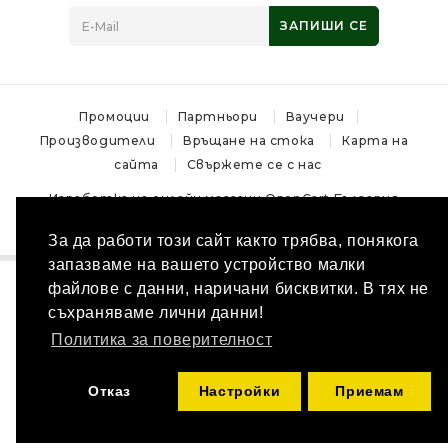
ЗАПИШИ СЕ
Промоции
Партньори
Ваучери
Производители
Връщане на стока
Карта на
сайта
Свържете се с нас
Изработка на онлайн магазин
OpenCart България
Магазин за лов и ловни аксесоари - MoskovHunt © 2026
За да работи този сайт както трябва, понякога
запазваме на вашето устройство малки
файлове с данни, наричани бисквитки. В тях не
съхраняваме лични данни!
Политика за поверителност
Отказ
Настройки
Приемам