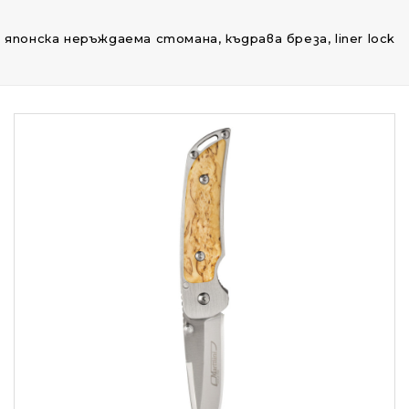
11, японска неръждаема стомана, къдрава бреза, liner lock