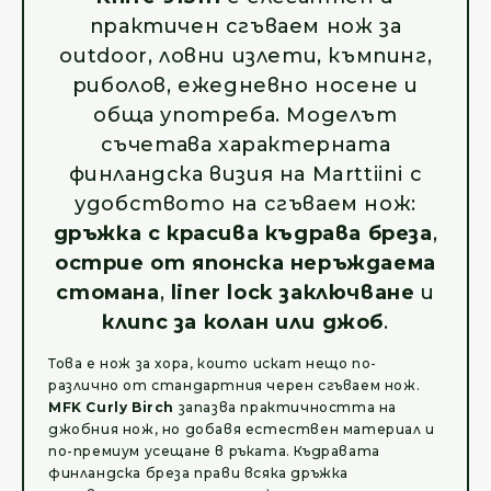
практичен сгъваем нож за
outdoor, ловни излети, къмпинг,
риболов, ежедневно носене и
обща употреба. Моделът
съчетава характерната
финландска визия на Marttiini с
удобството на сгъваем нож:
дръжка с красива къдрава бреза
,
острие от японска неръждаема
стомана
,
liner lock заключване
и
клипс за колан или джоб
.
Това е нож за хора, които искат нещо по-
различно от стандартния черен сгъваем нож.
MFK Curly Birch
запазва практичността на
джобния нож, но добавя естествен материал и
по-премиум усещане в ръката. Къдравата
финландска бреза прави всяка дръжка