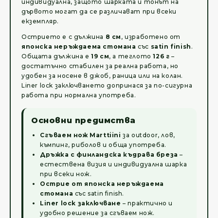
индивидуална, защото шарката и тонът на
дървото могат да се различават при всеки
екземпляр.
Острието е с дължина
8 см
, изработено от
японска неръждаема стомана
със
satin finish
.
Общата дължина е
19 см
, а теглото
126 г
–
достатъчно стабилен за реална работа, но
удобен за носене в джоб, раница или на колан.
Liner lock заключването допринася за по-сигурна
работа при нормална употреба.
Основни предимства
Сгъваем нож Marttiini
за outdoor, лов,
къмпинг, риболов и обща употреба.
Дръжка с финландска къдрава бреза
–
естествена визия и индивидуална шарка
при всеки нож.
Острие от японска неръждаема
стомана
със satin finish.
Liner lock заключване
– практично и
удобно решение за сгъваем нож.