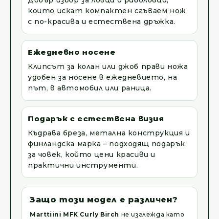
Добър избор за ловци и риболовци,
които искат компактен сгъваем нож
с по-красива и естествена дръжка.
Ежедневно носене
Клипсът за колан или джоб прави ножа
удобен за носене в ежедневието, на
път, в автомобил или раница.
Подарък с естествена визия
Къдрава бреза, метална конструкция и
финландска марка – подходящ подарък
за човек, който цени красиви и
практични инструменти.
Защо този модел е различен?
Marttiini MFK Curly Birch
не изглежда като