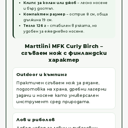
Клипс за колан или джоб
– лесно носене
и бърз достъп.
Компактен размер
– острие 8 см, обща
дължина 19 см.
Тегло 126 г
– стабилен в ръката, но
удобен за ежедневно носене.
Marttiini MFK Curly Birch –
сгъваем нож с финландски
характер
Outdoor и къмпинг
Практичен сгъваем нож за рязане,
подготовка на храна, дребни лагерни
задачи и носене като универсален
инструмент сред природата.
Лов и риболов