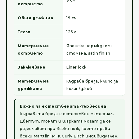
8 см
острието
Обща дължина
19 см
Тегло
126 г
Материал на
Японска неръждаема
острието
стомана, satin finish
Заключване
Liner lock
Материал на
Къдрава бреза, клипс за
дръжката
колан/джоб
Важно за естествената дървесина:
къдравата бреза е естествен материал.
Цветът, тонът и шарката могат да се
различават при всеки нож, което прави
всеки Marttiini MFK Curly Birch индивидуален.