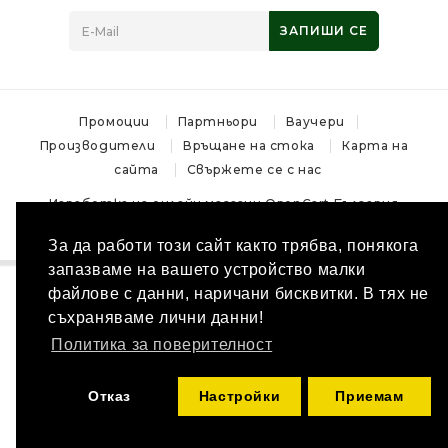
ЗАПИШИ СЕ
Промоции
Партньори
Ваучери
Производители
Връщане на стока
Карта на
сайта
Свържете се с нас
Изработка на онлайн магазин
OpenCart България
Магазин за лов и ловни аксесоари - MoskovHunt © 2026
За да работи този сайт както трябва, понякога
запазваме на вашето устройство малки
файлове с данни, наричани бисквитки. В тях не
съхраняваме лични данни!
Политика за поверителност
Отказ
Настройки
Приемам