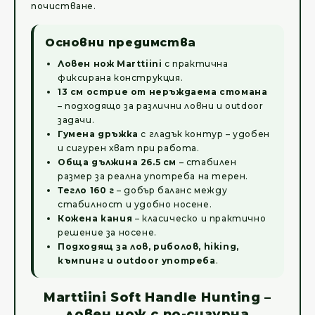
почистване.
Основни предимства
Ловен нож Marttiini
с практична
фиксирана конструкция.
13 см острие от неръждаема стомана
– подходящо за различни ловни и outdoor
задачи.
Гумена дръжка
с гладък контур – удобен
и сигурен хват при работа.
Обща дължина 26.5 см
– стабилен
размер за реална употреба на терен.
Тегло 160 г
– добър баланс между
стабилност и удобно носене.
Кожена кания
– класическо и практично
решение за носене.
Подходящ за лов, риболов, hiking,
къмпинг и outdoor употреба
.
Marttiini Soft Handle Hunting –
ловен нож с по-сигурна