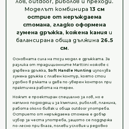
лов, outdoor, риболов и преходи.
Моделът комбинира
13 см
острие от неръждаема
стомана
,
гладко оформена
гумена дръжка
,
кожена кания
и
балансирана обща дължина
26.5
см
.
Основната сила на този модел е дръжката. За
разлика от традиционните Marttiini ножове с
дървена дръжка,
Soft Handle Hunting
използва
гумена дръжка с плавен контур, която стои
удобно в ръката и дава по-уверен контрол при
практична работа на терен.
Ножът е проектиран специално за лов, но е
напълно подходящ и за къмпинг, риболов, планина,
работа около бивак и обща outdoor употреба.
Острието от неръждаема стомана е добър
избор за честа употреба, защото се поддържа
по-лесно при влага, полеви условия и редовно