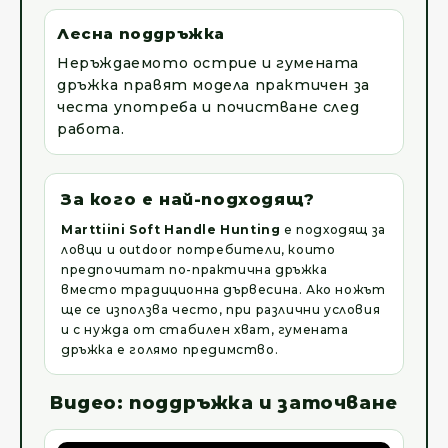
Лесна поддръжка
Неръждаемото острие и гумената
дръжка правят модела практичен за
честа употреба и почистване след
работа.
За кого е най-подходящ?
Marttiini Soft Handle Hunting
е подходящ за
ловци и outdoor потребители, които
предпочитат по-практична дръжка
вместо традиционна дървесина. Ако ножът
ще се използва често, при различни условия
и с нужда от стабилен хват, гумената
дръжка е голямо предимство.
Видео: поддръжка и заточване