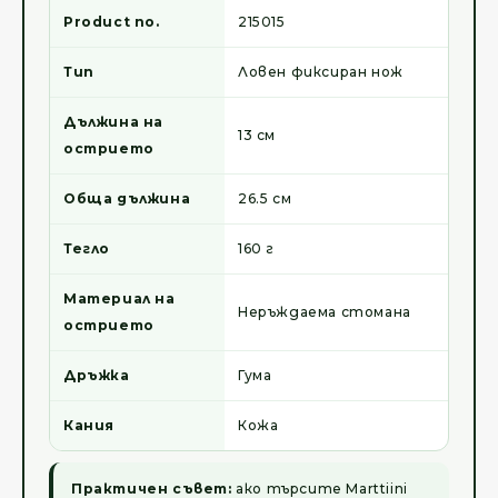
Product no.
215015
Тип
Ловен фиксиран нож
Дължина на
13 см
острието
Обща дължина
26.5 см
Тегло
160 г
Материал на
Неръждаема стомана
острието
Дръжка
Гума
Кания
Кожа
Практичен съвет:
ако търсите Marttiini