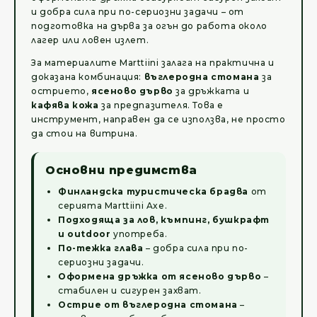
и добра сила при по-сериозни задачи – от
подготовка на дърва за огън до работа около
лагер или ловен излет.
За материалите Marttiini залага на практична и
доказана комбинация:
въглеродна стомана
за
острието,
ясеново дърво
за дръжката и
кафява кожа
за предпазителя. Това е
инструмент, направен да се използва, не просто
да стои на витрина.
Основни предимства
Финландска туристическа брадва
от
серията Marttiini Axe.
Подходяща за лов, къмпинг, бушкрафт
и outdoor
употреба.
По-тежка глава
– добра сила при по-
сериозни задачи.
Оформена дръжка от ясеново дърво
–
стабилен и сигурен захват.
Острие от въглеродна стомана
–