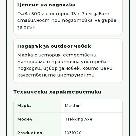
Цепене на подпалки
Глава 500 г и острие 13 x 7 см дават
стабилност при подготовка на дърва
за огън.
Подарък за outdoor човек
Марка с история, естествени
материали и практична употреба –
подходящ избор за човек, който цени
качествените инструменти.
Технически характеристики
Марка
Marttiini
Модел
Trekking Axe
Product no.
1031020