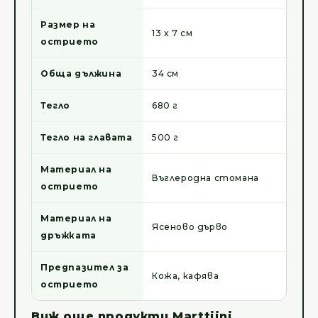
Размер на
13 x 7 см
острието
Обща дължина
34 см
Тегло
680 г
Тегло на главата
500 г
Материал на
Въглеродна стомана
острието
Материал на
Ясеново дърво
дръжката
Предпазител за
Кожа, кафява
острието
Виж още продукти Marttiini