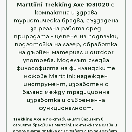
Marttiini Trekking Axe 1031020
е
компактна и здрава
туристическа брадва, създадена
за реална работа сред
природата – цепене на подпалки,
подготовка на лагер, обработка
на дървен материал и outdoor
употреба. Моделът следва
философията на финландските
ножове Marttiini: надежден
инструмент, изработен с
баланс между традиционна
изработка и съвременна
функционалност.
Trekking Axe
е по-стабилният вариант в
серията брадви на Marttiini. По-тежката глава и
оформената дръжка осигуряват сигурен захват