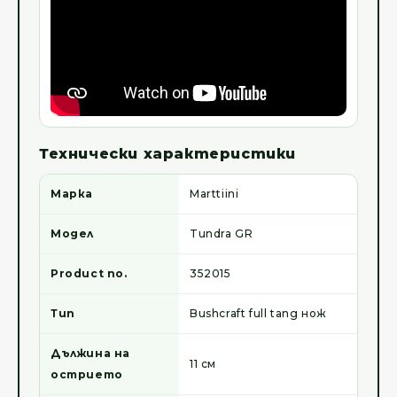
Технически характеристики
Марка
Marttiini
Модел
Tundra GR
Product no.
352015
Тип
Bushcraft full tang нож
Дължина на
11 см
острието