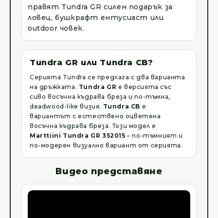
правят Tundra GR силен подарък за
ловец, бушкрафт ентусиаст или
outdoor човек.
Tundra GR или Tundra CB?
Серията Tundra се предлага с два варианта
на дръжката.
Tundra GR
е версията със
сиво восъчна къдрава бреза и по-тъмна,
deadwood-like визия.
Tundra CB
е
вариантът с естествено оцветена
восъчна къдрава бреза. Този модел е
Marttiini Tundra GR 352015
– по-тъмният и
по-модерен визуално вариант от серията.
Видео представяне