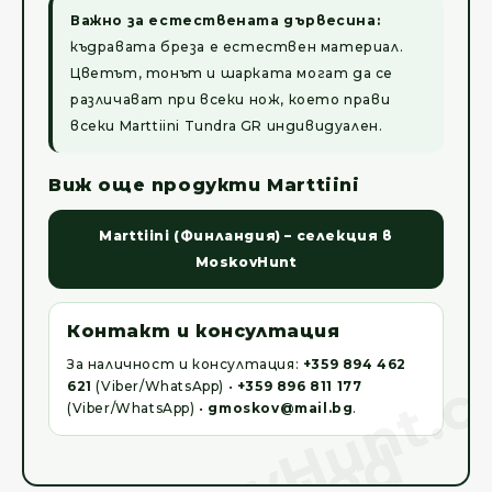
Важно за естествената дървесина:
къдравата бреза е естествен материал.
Цветът, тонът и шарката могат да се
различават при всеки нож, което прави
всеки Marttiini Tundra GR индивидуален.
Виж още продукти Marttiini
Marttiini (Финландия) – селекция в
MoskovHunt
Контакт и консултация
За наличност и консултация:
+359 894 462
621
(Viber/WhatsApp) •
+359 896 811 177
(Viber/WhatsApp) •
gmoskov@mail.bg
.