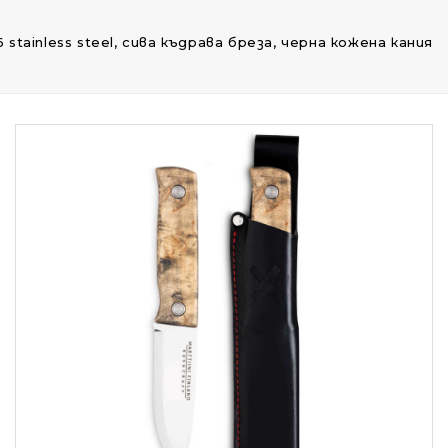
116 stainless steel, сива къдрава бреза, черна кожена кания