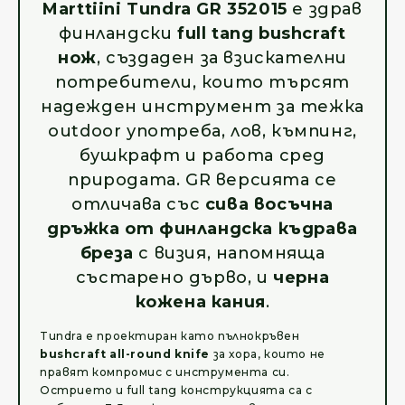
Marttiini Tundra GR 352015
е здрав
финландски
full tang bushcraft
нож
, създаден за взискателни
потребители, които търсят
надежден инструмент за тежка
outdoor употреба, лов, къмпинг,
бушкрафт и работа сред
природата. GR версията се
отличава със
сива восъчна
дръжка от финландска къдрава
бреза
с визия, напомняща
състарено дърво, и
черна
кожена кания
.
Tundra е проектиран като пълнокръвен
bushcraft all-round knife
за хора, които не
правят компромис с инструмента си.
Острието и full tang конструкцията са с