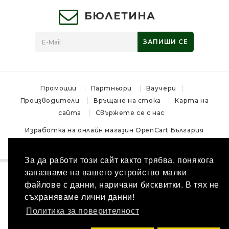
БЮЛЕТИНА
ЗАПИШИ СЕ
Промоции
Партньори
Ваучери
Производители
Връщане на стока
Карта на
сайта
Свържете се с нас
Изработка на онлайн магазин
OpenCart България
Магазин за лов и ловни аксесоари - MoskovHunt © 2026
За да работи този сайт както трябва, понякога
запазваме на вашето устройство малки
файлове с данни, наричани бисквитки. В тях не
съхраняваме лични данни!
Политика за поверителност