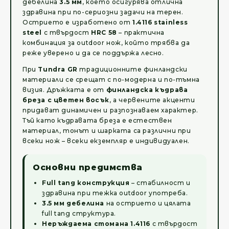
дебелина
3.5 мм
, което осигурява отлична
здравина при по-сериозни задачи на терен.
Острието е изработено от
1.4116 stainless
steel
с твърдост
HRC 58
– практична
комбинация за outdoor нож, който трябва да
реже уверено и да се поддържа лесно.
При
Tundra GR
традиционните финландски
материали се срещат с по-модерна и по-тъмна
визия. Дръжката е от
финландска къдрава
бреза с цветен восък
, а червените акценти
придават динамичен и разпознаваем характер.
Тъй като къдравата бреза е естествен
материал, тонът и шарката са различни при
всеки нож – всеки екземпляр е индивидуален.
Основни предимства
Full tang конструкция
– стабилност и
здравина при тежка outdoor употреба.
3.5 мм дебелина
на острието и цялата
full tang структура.
Неръждаема стомана 1.4116
с твърдост