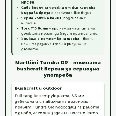
HRC 58
.
Сива восъчна дръжка от финландска
къдрава бреза
с deadwood-like визия.
Черна кожена кания
, подсилена с
нитове.
Torx T10 винт
– при нужда частите на
дръжката могат да бъдат притегнати.
Уникална естествена шарка
– всеки
нож има различен тон и рисунък на
дървото.
Marttiini Tundra GR – тъмната
bushcraft версия за сериозна
употреба
Bushcraft и outdoor
Full tang конструкцията, 3.5 мм
дебелина и стабилната ергономия
правят Tundra GR подходящ за работа
с дърво, лагерни задачи и носене като