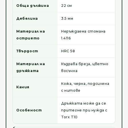
Обща дължина
22 см
Дебелина
3.5 мм
Материал на
Неръждаема стомана
острието
1.4116
Твърдост
HRC 58
Материал на
Къдрава бреза, цветно
дръжката
восъчна
Кожа, черна, подсилена
Кания
с нитове
Дръжката може да се
Особеност
притегне при нужда с
Torx T10