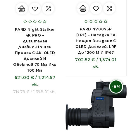
PARD NV007SP
PARD Night Stalker
(LRF) – Насадка За
4K PRO –
Нощно Виждане С
Дигитален
OLED Дисплей, LRF
Дневно-Нощен
До 1200 M И IP67
Прицел С 4K, OLED
Дисплей И
702.52 € / 1,374.01
Обектив 70 Мм Или
лв.
100 Мм
621.00 € / 1,214.57
лв.
-8%
714.79 € / 1,398.01 лв.