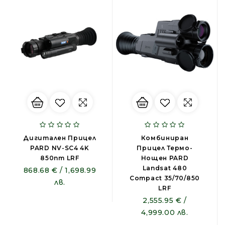
Дигитален Прицел
Комбиниран
PARD NV-SC4 4K
Прицел Термо-
850nm LRF
Нощен PARD
Landsat 480
868.68 € / 1,698.99
Compact 35/70/850
лв.
LRF
2,555.95 € /
4,999.00 лв.