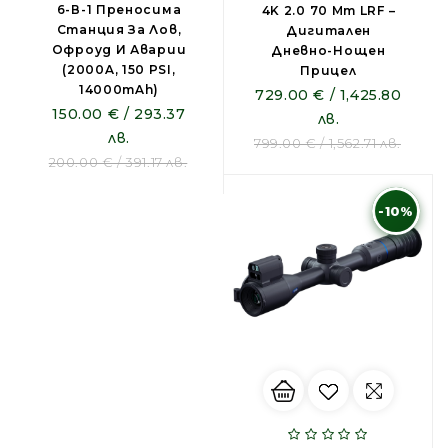
6-В-1 Преносима
4K 2.0 70 Mm LRF –
Станция За Лов,
Дигитален
Офроуд И Аварии
Дневно-Нощен
(2000A, 150 PSI,
Прицел
14000mAh)
729.00 € / 1,425.80
150.00 € / 293.37
лв.
лв.
799.00 € / 1,562.71 лв.
200.00 € / 391.17 лв.
-10%