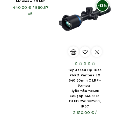
Монтаж 30 Mm
-13%
440.00 € / 860.57
лв.
Термален Прицел
PARD Pantera EX
640 50mm С LRF –
Ултра-
Чувствителен
Сензор 640×512,
OLED 2560×2560,
IP67
2,610.00 € /