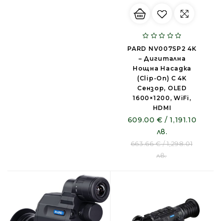
PARD NV007SP2 4K
– Дигитална
Нощна Насадка
(clip-On) С 4K
Сензор, OLED
1600×1200, WiFi,
HDMI
609.00 € / 1,191.10
лв.
663.66 € / 1,298.01
лв.