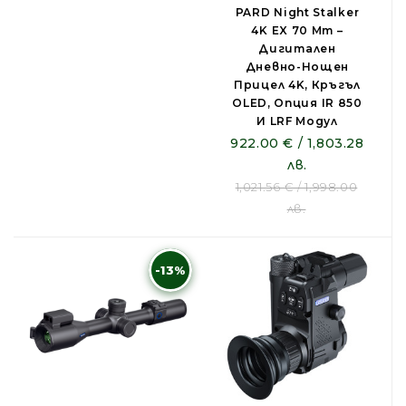
PARD Night Stalker
4K EX 70 Mm –
Дигитален
Дневно-Нощен
Прицел 4K, Кръгъл
OLED, Опция IR 850
И LRF Модул
922.00 € / 1,803.28
лв.
1,021.56 € / 1,998.00
лв.
-13%