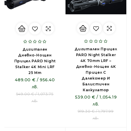
Дигитален Прицел
Дигитален
PARD Night Stalker
Дневно-Нощен
4K 70mm LRF –
Прицел PARD Night
Дневно-Нощен 4K
Stalker 4K Mini LRF
Прицел С
25 Mm
Далекомер И
489.00 € / 956.40
Балистичен
лв.
Калкулатор
549.00 € / 1,073.75
539.00 € / 1,054.19
лв.
лв.
919.30 € / 1,797.99
лв.