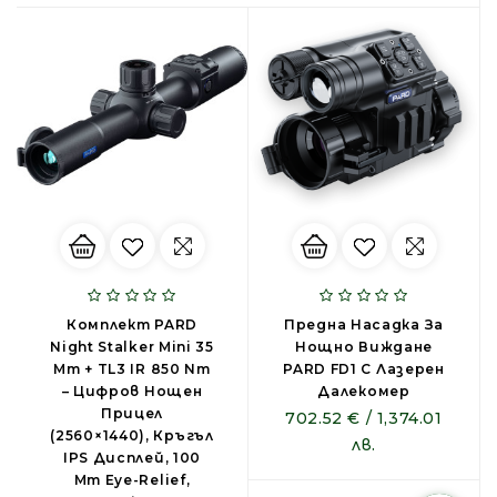
Комплект PARD
Предна Насадка За
Night Stalker Mini 35
Нощно Виждане
Mm + TL3 IR 850 Nm
PARD FD1 С Лазерен
– Цифров Нощен
Далекомер
Прицел
702.52 € / 1,374.01
(2560×1440), Кръгъл
лв.
IPS Дисплей, 100
Mm Eye-Relief,