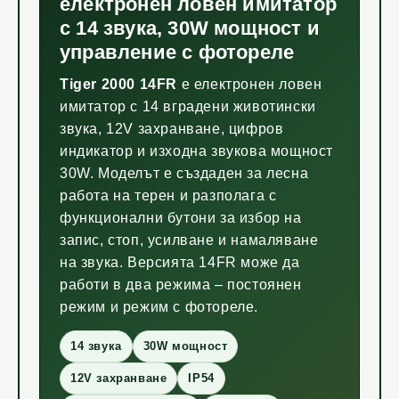
електронен ловен имитатор
с 14 звука, 30W мощност и
управление с фотореле
Tiger 2000 14FR
е електронен ловен
имитатор с 14 вградени животински
звука, 12V захранване, цифров
индикатор и изходна звукова мощност
30W. Моделът е създаден за лесна
работа на терен и разполага с
функционални бутони за избор на
запис, стоп, усилване и намаляване
на звука. Версията 14FR може да
работи в два режима – постоянен
режим и режим с фотореле.
14 звука
30W мощност
12V захранване
IP54