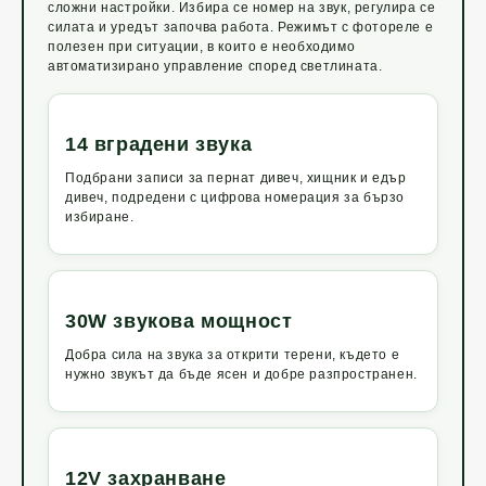
сложни настройки. Избира се номер на звук, регулира се
силата и уредът започва работа. Режимът с фотореле е
полезен при ситуации, в които е необходимо
автоматизирано управление според светлината.
14 вградени звука
Подбрани записи за пернат дивеч, хищник и едър
дивеч, подредени с цифрова номерация за бързо
избиране.
30W звукова мощност
Добра сила на звука за открити терени, където е
нужно звукът да бъде ясен и добре разпространен.
12V захранване