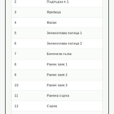
2
Пъдпъдък п.1
3
Яребица
4
Фазан
5
Зеленоглава патица 1
6
Зеленоглава патица 2
7
Белочела гъска
8
Ранен заек 1
9
Ранен заек 2
10
Ранен заек 3
11
Ранена сърна
12
Сърна