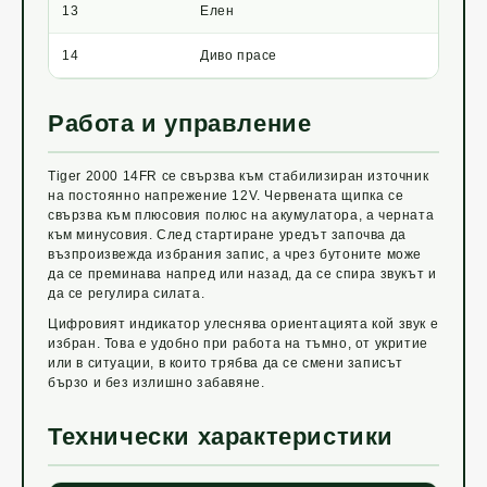
13
Елен
14
Диво прасе
Работа и управление
Tiger 2000 14FR се свързва към стабилизиран източник
на постоянно напрежение 12V. Червената щипка се
свързва към плюсовия полюс на акумулатора, а черната
към минусовия. След стартиране уредът започва да
възпроизвежда избрания запис, а чрез бутоните може
да се преминава напред или назад, да се спира звукът и
да се регулира силата.
Цифровият индикатор улеснява ориентацията кой звук е
избран. Това е удобно при работа на тъмно, от укритие
или в ситуации, в които трябва да се смени записът
бързо и без излишно забавяне.
Технически характеристики