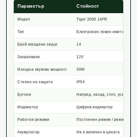
Параметър
Стойност
Модел
Tiger 2000 14FR
Тип
Електронен ловен имитатор
Брой вградени звуци
14
Захранване
12V
Изходна звукова мощност
30W
Степен на защита
IP54
Бутони
Напред, назад, стоп, усилване 
Индикатор
Цифров индикатор
Работни режими
Постоянен режим / режим с фо
Акумулатор
Не е включен в цената