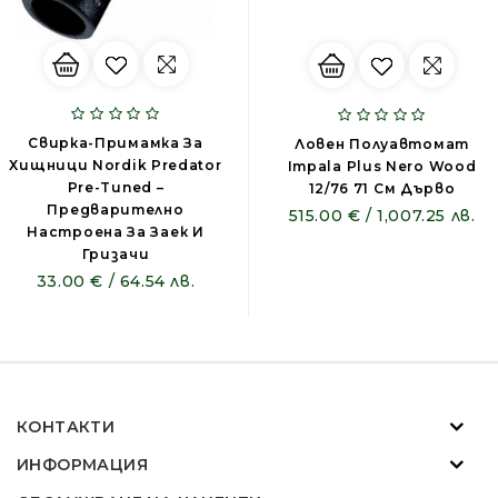
Свирка-Примамка За
Ловен Полуавтомат
Хищници Nordik Predator
Impala Plus Nero Wood
Pre-Tuned –
12/76 71 См Дърво
Предварително
515.00 € / 1,007.25 лв.
Настроена За Заек И
Гризачи
33.00 € / 64.54 лв.
КОНТАКТИ
ИНФОРМАЦИЯ