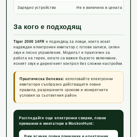
Зарядно устройство
Не е включено в цената
За кого е подходящ
Tiger 2000 14FR
е подходящ за ловци, които искат
надежден електронен имитатор с готови записи, силен
звук и лесно управление. Моделът е практичен за
работа на терен, когато са важни бързото включване,
ясният звук и директният контрол без сложни настройки.
Практическа бележка:
използвайте електронни
имитатори съобразно действащите ловни
правила, разрешените срокове и конкретните
условия за съответния район.
Разгледайте още електронни свирки, ловни
примамки и имитатори в MoskovHunt:
Виж всички ловни примамки и електронни