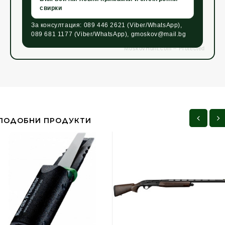
свирки
За консултация: 089 446 2621 (Viber/WhatsApp),
089 681 1177 (Viber/WhatsApp), gmoskov@mail.bg
ПОДОБНИ ПРОДУКТИ