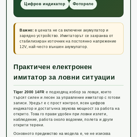
Цифров индикатор
Фотореле
Важно:
в цената не са включени акумулатор и
зарядно устройство. Имитаторът се захранва от
стабилизиран източник на постоянно напрежение
12V, най-често външен акумулатор.
Практичен електронен
имитатор за ловни ситуации
Tiger 2000 14FR
е подходящ избор за ловци, които
търсят силен и лесен за управление имитатор с готови
записи. Уредът е с прост контрол, ясен цифров
индикатор и достатъчна звукова мощност за работа на
открито. Това го прави удобен при ловни излети,
наблюдение, работа около водоеми, полета и други
открити терени.
Основното предимство на модела е, че не изисква