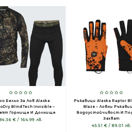
мо Бельо За Лов Alaska
Ръкавици Alaska Raptor B
Dry BlindTech Invisible –
Blaze – Ловни Ръкави
ект Горнище И Долнище
Водоустойчивост И По
Захват
84.36 € / 164.99 лв.
45.51 € / 89.01 лв.