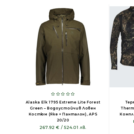
Alaska Elk 1795 Extreme Lite Forest
Тер
Green – Водоустойчив Ловен
Thermo
Костюм (яке + Панталон), APS
Компл
20/20
267.92 € / 524.01 лв.