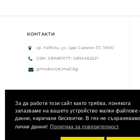
КОНТАКТИ
гр. Левски, ул. Цар Симеон 37, 5900
GSM: 0896811177; 0894462621
gmoskov(at)mail.bg
За да работи този сайт както трябва, понякога
запазваме на вашето устройство малки файлове 
данни, наричани бисквитки. В тях не съхранявам
БЮЛЕТИНА
Запишете се в БЮЛ
лични данни!
Политика за поверителност