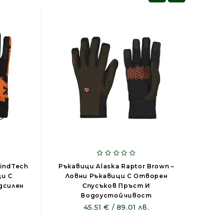
lindTech
Ръкавици Alaska Raptor Brown –
Ala
ци С
Ловни Ръкавици С Отворен
Bro
дсилен
Спусъков Пръст И
Водоустойчивост
45.51 € / 89.01 лв.