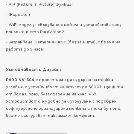
- PiP (Picture in Picture) функция
- Жироскоп
- WiFi модул за свързване с мобилни устройства чрез
приложението PardVision2
- Захранване: Батерия 18650 (без защита), с време на
работа до 5 часа
Устойчивост и Дизайн:
PARD NV-SC4
е проектиран да издържа на тежки
условия, с устойчивост на откат до 6000J и защита
от вода и прах, благодарение на клас IP67.
Устройството е удобно за използване с подобрен
софтуер, ясно организирани менюта и тихи бутони,
които осигуряват максимален комфорт.