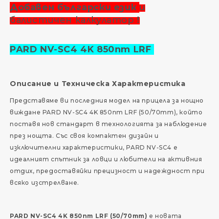
Добавен български език
и
балистичен калкулатор
!
PARD NV-SC4 4K 850nm LRF
Описание и Техническа Характеристика
Представяме ви последния модел на прицела за нощно
виждане PARD NV-SC4 4K 850nm LRF (50/70mm), който
поставя нов стандарт в технологията за наблюдение
през нощта. Със своя компактен дизайн и
изключителни характеристики, PARD NV-SC4 е
идеалният спътник за ловци и любители на активния
отдих, предоставяйки прецизност и надеждност при
всяко изстрелване.
PARD NV-SC4 4K 850nm LRF (50/70mm)
е новата