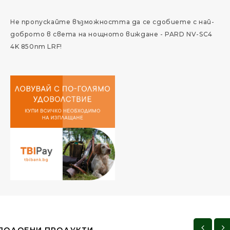
Не пропускайте възможността да се сдобиете с най-
доброто в света на нощното виждане - PARD NV-SC4
4K 850nm LRF!
ПОДОБНИ ПРОДУКТИ