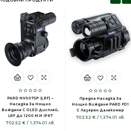
PARD NV007SP (LRF) –
Предна Насадка За
Насадка За Нощно
Нощно Виждане PARD FD1
Виждане С OLED Дисплей,
С Лазерен Далекомер
LRF До 1200 M И IP67
702.52 € / 1,374.01 лв.
702.52 € / 1,374.01 лв.