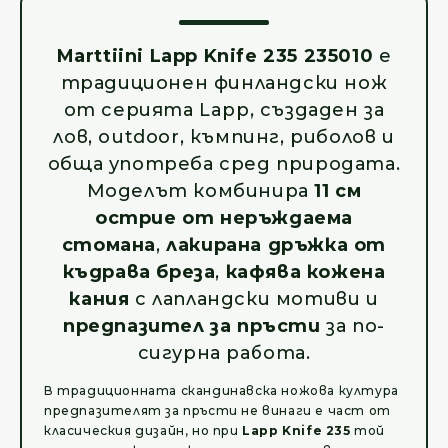
Marttiini Lapp Knife 235 235010
е
традиционен финландски нож
от серията Lapp, създаден за
лов, outdoor, къмпинг, риболов и
обща употреба сред природата.
Моделът комбинира
11 см
острие от неръждаема
стомана
,
лакирана дръжка от
къдрава бреза
,
кафява кожена
кания
с лапландски мотиви и
предпазител за пръсти
за по-
сигурна работа.
В традиционната скандинавска ножова култура
предпазителят за пръсти не винаги е част от
класическия дизайн, но при
Lapp Knife 235
той