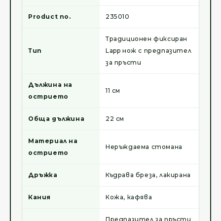
Product no.
235010
Традиционен фиксиран
Тип
Lapp нож с предпазител
за пръсти
Дължина на
11 см
острието
Обща дължина
22 см
Материал на
Неръждаема стомана
острието
Дръжка
Къдрава бреза, лакирана
Кания
Кожа, кафява
Предпазител за пръсти