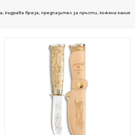
на, къдрава бреза, предпазител за пръсти, кожена кания