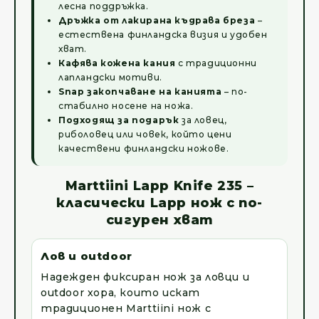
лесна поддръжка.
Дръжка от лакирана къдрава бреза
–
естествена финландска визия и удобен
хват.
Кафява кожена кания
с традиционни
лапландски мотиви.
Snap закопчаване на канията
– по-
стабилно носене на ножа.
Подходящ за подарък
за ловец,
риболовец или човек, който цени
качествени финландски ножове.
Marttiini Lapp Knife 235 –
класически Lapp нож с по-
сигурен хват
Лов и outdoor
Надежден фиксиран нож за ловци и
outdoor хора, които искат
традиционен Marttiini нож с