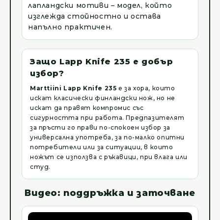
лапландски мотиви – модел, който
изглежда стойностно и остава
напълно практичен.
Защо Lapp Knife 235 е добър
избор?
Marttiini Lapp Knife 235
е за хора, които
искат класически финландски нож, но не
искат да правят компромис със
сигурността при работа. Предпазителят
за пръсти го прави по-спокоен избор за
универсална употреба, за по-малко опитни
потребители или за ситуации, в които
ножът се използва с ръкавици, при влага или
студ.
Видео: поддръжка и заточване