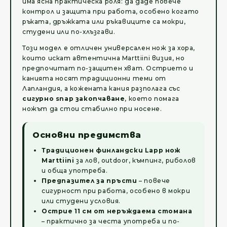
има ясна практическа роля: да даде повече
контрол и защита при работа, особено когато
ръката, дръжката или ръкавиците са мокри,
студени или по-хлъзгави.
Този модел е отличен универсален нож за хора,
които искат автентична Marttiini визия, но
предпочитат по-защитен хват. Острието и
канията носят традиционни теми от
Лапландия, а кожената кания разполага със
сигурно snap закопчаване
, което помага
ножът да стои стабилно при носене.
Основни предимства
Традиционен финландски Lapp нож
Marttiini
за лов, outdoor, къмпинг, риболов
и обща употреба.
Предпазител за пръсти
– повече
сигурност при работа, особено в мокри
или студени условия.
Острие 11 см от неръждаема стомана
– практично за честа употреба и по-