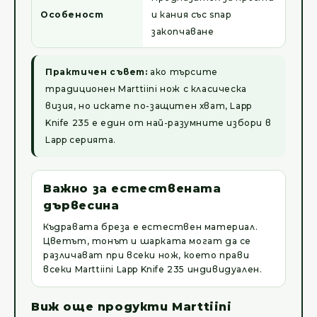
Особеност
и кания със snap
закопчаване
Практичен съвет:
ако търсите
традиционен Marttiini нож с класическа
визия, но искате по-защитен хват, Lapp
Knife 235 е един от най-разумните избори в
Lapp серията.
Важно за естествената
дървесина
Къдравата бреза е естествен материал.
Цветът, тонът и шарката могат да се
различават при всеки нож, което прави
всеки Marttiini Lapp Knife 235 индивидуален.
Виж още продукти Marttiini