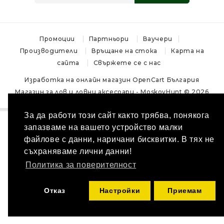
Промоции
Партньори
Ваучери
Производители
Връщане на стока
Карта на
сайта
Свържете се с нас
Изработка на онлайн магазин
OpenCart България
Магазин за лов и ловни аксесоари - MoskovHunt © 2026
За да работи този сайт както трябва, понякога
запазваме на вашето устройство малки
файлове с данни, наричани бисквитки. В тях не
съхраняваме лични данни!
Политика за поверителност
Отказ
Настройки
Приемам