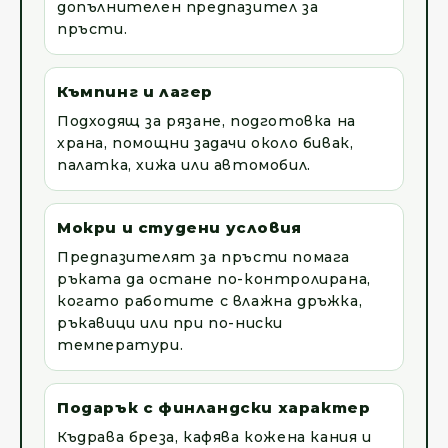
допълнителен предпазител за
пръсти.
Къмпинг и лагер
Подходящ за рязане, подготовка на
храна, помощни задачи около бивак,
палатка, хижа или автомобил.
Мокри и студени условия
Предпазителят за пръсти помага
ръката да остане по-контролирана,
когато работите с влажна дръжка,
ръкавици или при по-ниски
температури.
Подарък с финландски характер
Къдрава бреза, кафява кожена кания и