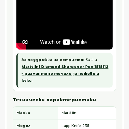
За поддръжка на острието:
виж и
Marttiini Diamond Sharpener Pen 1515112
– диамантено точило за ножове и
куки
.
Технически характеристики
Марка
Marttiini
Модел
Lapp Knife 235