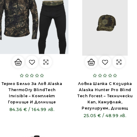
Термо Бельо За Лов Alaska
Ловна Шапка С Козирка
ThermoDry BlindTech
Alaska Hunter Pro Blind
Invisible – Комплект
Tech Forest – Технически
Горнище И Долнище
Кап, Камуфлаж,
Регулируем, Дишащ
84.36 € / 164.99 лв.
25.05 € / 48.99 лв.