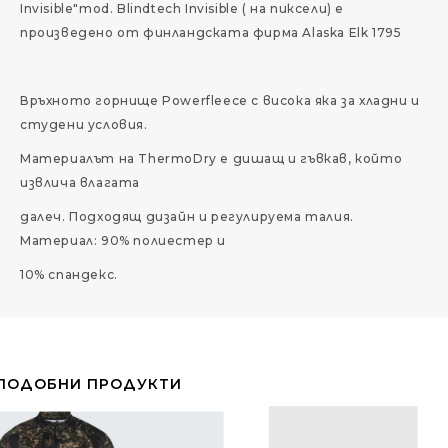
Invisible"mod. Blindtech Invisible ( на пиксели) е
произведено от финландската фирма Alaska Elk 1795
Връхното горнище Powerfleece с висока яка за хладни и
студени условия.
Материалът на ThermoDry е дишащ и гъвкав, който
извлича влагата
далеч. Подходящ дизайн и регулируема талия.
Материал: 90% полиестер и
10% спандекс.
ПОДОБНИ ПРОДУКТИ